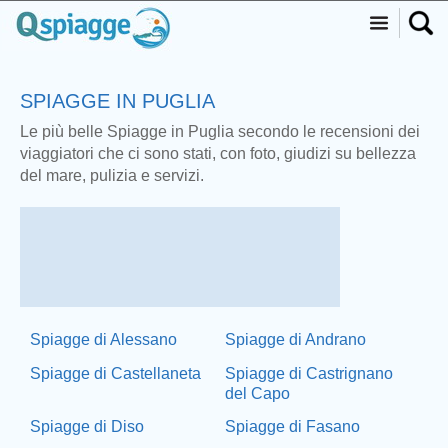
SPIAGGE IN PUGLIA
Le più belle Spiagge in Puglia secondo le recensioni dei
viaggiatori che ci sono stati, con foto, giudizi su bellezza
del mare, pulizia e servizi.
Spiagge di Alessano
Spiagge di Andrano
Spiagge di Castellaneta
Spiagge di Castrignano
del Capo
Spiagge di Diso
Spiagge di Fasano