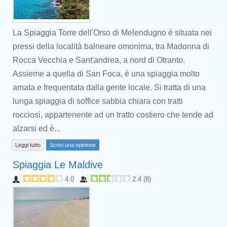
La Spiaggia Torre dell'Orso di Melendugno è situata nei
pressi della località balneare omonima, tra Madonna di
Rocca Vecchia e Sant'andrea, a nord di Otranto.
Assieme a quella di San Foca, è una spiaggia molto
amata e frequentata dalla gente locale. Si tratta di una
lunga spiaggia di soffice sabbia chiara con tratti
rocciosi, appartenente ad un tratto costiero che tende ad
alzarsi ed è...
Leggi tutto
Scrivi una opinione
Spiaggia Le Maldive
4.0
2.4
(
8
)