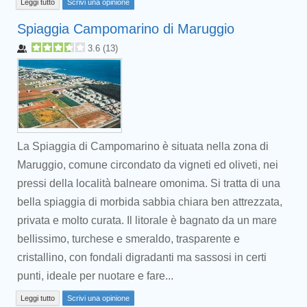
Leggi tutto
Scrivi una opinione
Spiaggia Campomarino di Maruggio
3.6
(
13
)
La Spiaggia di Campomarino è situata nella zona di
Maruggio, comune circondato da vigneti ed oliveti, nei
pressi della località balneare omonima. Si tratta di una
bella spiaggia di morbida sabbia chiara ben attrezzata,
privata e molto curata. Il litorale è bagnato da un mare
bellissimo, turchese e smeraldo, trasparente e
cristallino, con fondali digradanti ma sassosi in certi
punti, ideale per nuotare e fare...
Leggi tutto
Scrivi una opinione