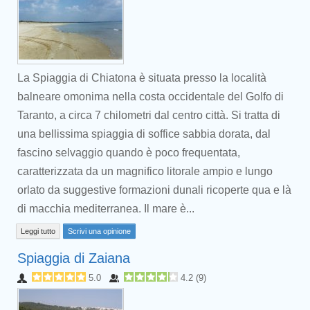
La Spiaggia di Chiatona è situata presso la località
balneare omonima nella costa occidentale del Golfo di
Taranto, a circa 7 chilometri dal centro città. Si tratta di
una bellissima spiaggia di soffice sabbia dorata, dal
fascino selvaggio quando è poco frequentata,
caratterizzata da un magnifico litorale ampio e lungo
orlato da suggestive formazioni dunali ricoperte qua e là
di macchia mediterranea. Il mare è...
Leggi tutto
Scrivi una opinione
Spiaggia di Zaiana
5.0
4.2
(
9
)