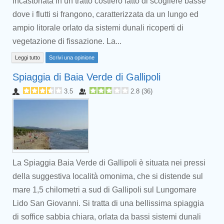
incastonata in un tratto costiero fatto di scogliere basse
dove i flutti si frangono, caratterizzata da un lungo ed
ampio litorale orlato da sistemi dunali ricoperti di
vegetazione di fissazione. La...
Leggi tutto
Scrivi una opinione
Spiaggia di Baia Verde di Gallipoli
3.5
2.8
(
36
)
La Spiaggia Baia Verde di Gallipoli è situata nei pressi
della suggestiva località omonima, che si distende sul
mare 1,5 chilometri a sud di Gallipoli sul Lungomare
Lido San Giovanni. Si tratta di una bellissima spiaggia
di soffice sabbia chiara, orlata da bassi sistemi dunali