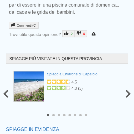
par di essere in una piscina comunale di domenica..
dal caos e le grida dei bambini.
Commenti (0)
Trovi utile questa opinione?
2
0
SPIAGGE PIÙ VISITATE IN QUESTA PROVINCIA
rio
Spiaggia Chiarone di Capalbio
Prev
4.5
4.0
(
3
)
6
7
8
SPIAGGE IN EVIDENZA