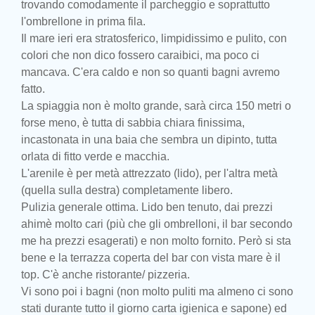
trovando comodamente il parcheggio e soprattutto
l'ombrellone in prima fila.
Il mare ieri era stratosferico, limpidissimo e pulito, con
colori che non dico fossero caraibici, ma poco ci
mancava. C'era caldo e non so quanti bagni avremo
fatto.
La spiaggia non è molto grande, sarà circa 150 metri o
forse meno, è tutta di sabbia chiara finissima,
incastonata in una baia che sembra un dipinto, tutta
orlata di fitto verde e macchia.
L'arenile è per metà attrezzato (lido), per l'altra metà
(quella sulla destra) completamente libero.
Pulizia generale ottima. Lido ben tenuto, dai prezzi
ahimè molto cari (più che gli ombrelloni, il bar secondo
me ha prezzi esagerati) e non molto fornito. Però si sta
bene e la terrazza coperta del bar con vista mare è il
top. C'è anche ristorante/ pizzeria.
Vi sono poi i bagni (non molto puliti ma almeno ci sono
stati durante tutto il giorno carta igienica e sapone) ed