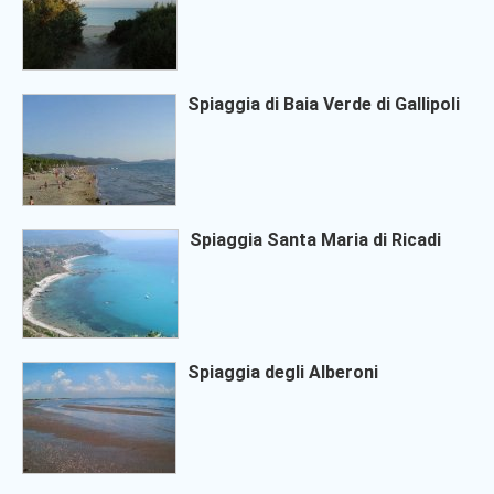
Spiaggia di Baia Verde di Gallipoli
Spiaggia Santa Maria di Ricadi
Spiaggia degli Alberoni