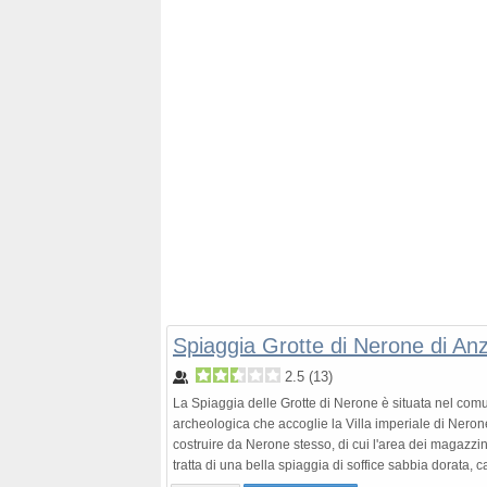
Spiaggia Grotte di Nerone di Anz
2.5
(
13
)
La Spiaggia delle Grotte di Nerone è situata nel comu
archeologica che accoglie la Villa imperiale di Nerone 
costruire da Nerone stesso, di cui l'area dei magazzin
tratta di una bella spiaggia di soffice sabbia dorata, ca