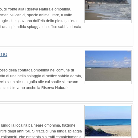
o, di fronte alla Riserva Naturale omonima,
omeni vulcanici, specie animali rare, a volte
ogici che spaziano dall'età della pietra, all'era
a di una splendida spiaggia di soffice sabbia dorata,
ino
ridosso della contrada omonima nel comune di
atta di una bella spiaggia di soffice sabbia dorata,
cia si un piccolo golfo alle cui spalle si trovano
anze si trovano anche la Riserva Naturale...
e lungo la località balneare omonima, frazione
tire dagli anni '50. Si tratta di una lunga spiaggia
6 chilometri, che presenta sia tratti completamente