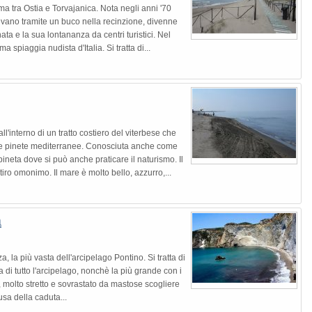
a tra Ostia e Torvajanica. Nota negli anni '70
devano tramite un buco nella recinzione, divenne
ta e la sua lontananza da centri turistici. Nel
spiaggia nudista d'Italia. Si tratta di...
ll'interno di un tratto costiero del viterbese che
ate pinete mediterranee. Conosciuta anche come
ineta dove si può anche praticare il naturismo. Il
tiro omonimo. Il mare è molto bello, azzurro,...
a
, la più vasta dell'arcipelago Pontino. Si tratta di
 di tutto l'arcipelago, nonchè la più grande con i
a, molto stretto e sovrastato da mastose scogliere
usa della caduta...