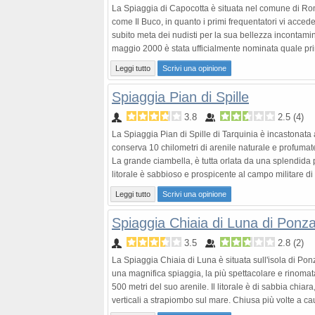
La Spiaggia di Capocotta è situata nel comune di Rom
come Il Buco, in quanto i primi frequentatori vi acce
subito meta dei nudisti per la sua bellezza incontamina
maggio 2000 è stata ufficialmente nominata quale prima 
Leggi tutto
Scrivi una opinione
Spiaggia Pian di Spille
3.8
2.5
(
4
)
La Spiaggia Pian di Spille di Tarquinia è incastonata a
conserva 10 chilometri di arenile naturale e profum
La grande ciambella, è tutta orlata da una splendida p
litorale è sabbioso e prospicente al campo militare di 
Leggi tutto
Scrivi una opinione
Spiaggia Chiaia di Luna di Ponz
3.5
2.8
(
2
)
La Spiaggia Chiaia di Luna è situata sull'isola di Ponza
una magnifica spiaggia, la più spettacolare e rinomata
500 metri del suo arenile. Il litorale è di sabbia chiar
verticali a strapiombo sul mare. Chiusa più volte a ca