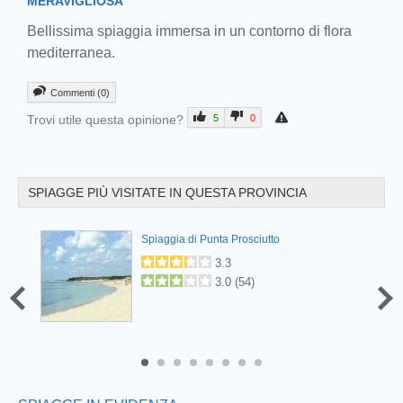
MERAVIGLIOSA
Bellissima spiaggia immersa in un contorno di flora
mediterranea.
Commenti (0)
Trovi utile questa opinione?
5
0
SPIAGGE PIÙ VISITATE IN QUESTA PROVINCIA
Prev
Spiaggia di Punta Prosciutto
3.3
3.0
(
54
)
6
7
8