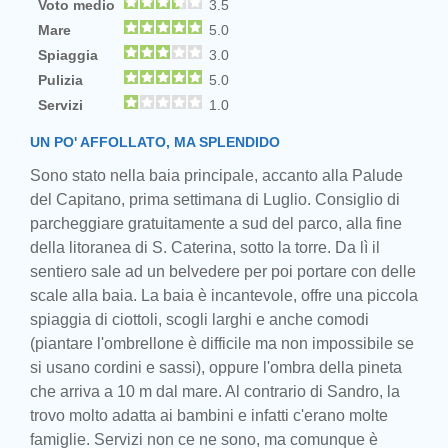
Voto medio
3.5
Mare
5.0
Spiaggia
3.0
Pulizia
5.0
Servizi
1.0
UN PO' AFFOLLATO, MA SPLENDIDO
Sono stato nella baia principale, accanto alla Palude
del Capitano, prima settimana di Luglio. Consiglio di
parcheggiare gratuitamente a sud del parco, alla fine
della litoranea di S. Caterina, sotto la torre. Da lì il
sentiero sale ad un belvedere per poi portare con delle
scale alla baia. La baia è incantevole, offre una piccola
spiaggia di ciottoli, scogli larghi e anche comodi
(piantare l'ombrellone è difficile ma non impossibile se
si usano cordini e sassi), oppure l'ombra della pineta
che arriva a 10 m dal mare. Al contrario di Sandro, la
trovo molto adatta ai bambini e infatti c'erano molte
famiglie. Servizi non ce ne sono, ma comunque è