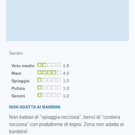
Sandro
Voto medio
1.8
Mare
4.0
Spiaggia
1.0
Pulizia
1.0
Servizi
1.0
NON ADATTA AI BAMBINI
Non trattasi di "spiaggia rocciosa", bensì di "costiera
rocciosa" con piattaforme di legno. Zona non adatta ai
bambini!