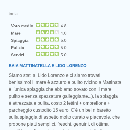
tania
Voto medio
4.8
Mare
4.0
Spiaggia
5.0
Pulizia
5.0
Servizi
5.0
BAIA MATTINATELLA E LIDO LORENZO
Siamo stati al Lido Lorenzo e ci siamo trovati
benissimo! Il mare è azzurro e pulito (vicino a Mattinata
è l'unica spiaggia che abbiamo trovato con il mare
pulito e senza spazzatura galleggiante...), la spiaggia
è attrezzata e pulita, costo 2 lettini + ombrellone +
parcheggio custodito 15 euro. C'è un bel n baretto
sulla spiaggia di aspetto molto curato e piacevole, che
propone piatti semplici, freschi, genuini, di ottima