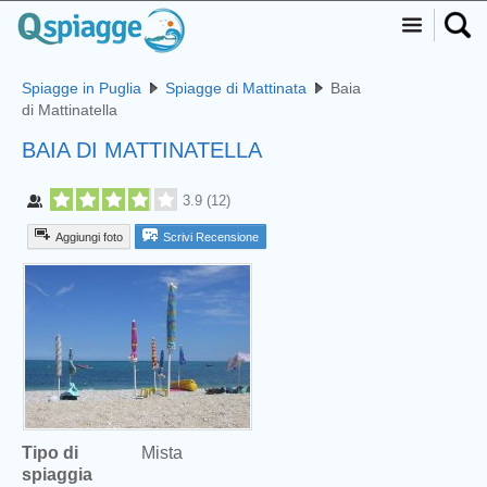
Spiagge in Puglia
Spiagge di Mattinata
Baia
di Mattinatella
BAIA DI MATTINATELLA
3.9
(
12
)
Aggiungi foto
Scrivi Recensione
Tipo di
Mista
spiaggia