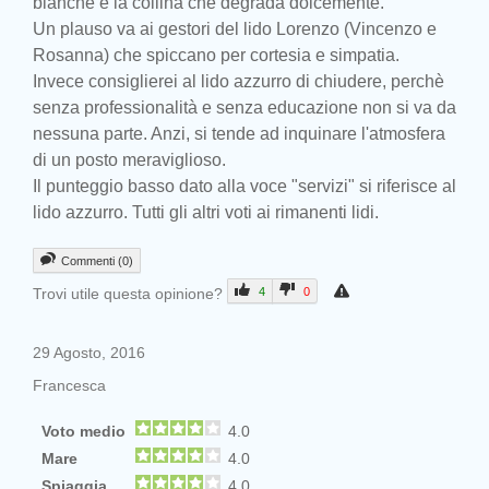
bianche e la collina che degrada dolcemente.
Un plauso va ai gestori del lido Lorenzo (Vincenzo e
Rosanna) che spiccano per cortesia e simpatia.
Invece consiglierei al lido azzurro di chiudere, perchè
senza professionalità e senza educazione non si va da
nessuna parte. Anzi, si tende ad inquinare l'atmosfera
di un posto meraviglioso.
Il punteggio basso dato alla voce "servizi" si riferisce al
lido azzurro. Tutti gli altri voti ai rimanenti lidi.
Commenti (0)
Trovi utile questa opinione?
4
0
29 Agosto, 2016
Francesca
Voto medio
4.0
Mare
4.0
Spiaggia
4.0