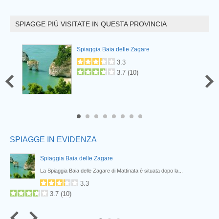
SPIAGGE PIÙ VISITATE IN QUESTA PROVINCIA
Prev
Spiaggia Baia delle Zagare
3.3
3.7
(
10
)
6
7
8
SPIAGGE IN EVIDENZA
Spiaggia Baia delle Zagare
e...
La Spiaggia Baia delle Zagare di Mattinata è situata dopo la...
3.3
3.7
(
10
)