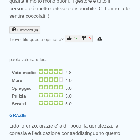
qualità e molto molto buoni. Il gestore e tutto il
personale è molto cortese e disponibile. Ci hanno fatto
sentire coccolati :)
Commenti (0)
Trovi utile questa opinione?
14
9
paolo valeria e luca
Voto medio
4.8
Mare
4.0
Spiaggia
5.0
Pulizia
5.0
Servizi
5.0
GRAZIE
Lido lorenzo, grazie e' a dir poco, la gentilezza, la
cortesia e l'educazione contraddistinguono questo