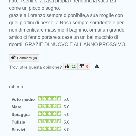
lido, il sentirsi a casa propia ti rendono la vacanza
come un piccolo sogno.
grazie a Lorenzo sempre diponibile,a sua moglie con
quei piattini di pesce, a Rosa sempre sorridente e per
non dimenticare massimo il bagnino, ormai un grande
amico ci fanno portare a casa un un bel mucchio di
ricordi. GRAZIE DI NUOVO E ALL'ANNO PROSSIMO.
Commenti (0)
Trovi utile questa opinione?
11
0
roberto
Voto medio
5.0
Mare
5.0
Spiaggia
5.0
Pulizia
5.0
Servizi
5.0