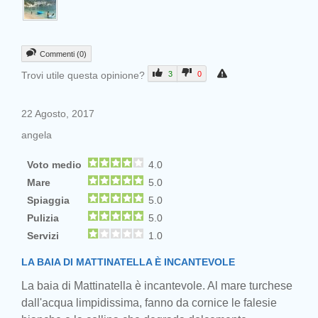
Commenti (0)
Trovi utile questa opinione?
3
0
22 Agosto, 2017
angela
Voto medio
4.0
Mare
5.0
Spiaggia
5.0
Pulizia
5.0
Servizi
1.0
LA BAIA DI MATTINATELLA È INCANTEVOLE
La baia di Mattinatella è incantevole. Al mare turchese
dall'acqua limpidissima, fanno da cornice le falesie