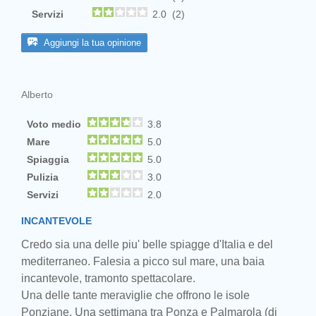
Servizi
2.0 (2)
Aggiungi la tua opinione
Alberto
Voto medio
3.8
Mare
5.0
Spiaggia
5.0
Pulizia
3.0
Servizi
2.0
INCANTEVOLE
Credo sia una delle piu' belle spiagge d'Italia e del
mediterraneo. Falesia a picco sul mare, una baia
incantevole, tramonto spettacolare.
Una delle tante meraviglie che offrono le isole
Ponziane. Una settimana tra Ponza e Palmarola (di