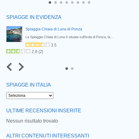
6
7
8
SPIAGGE IN EVIDENZA
Spiaggia Chiaia di Luna di Ponza
La Spiaggia Chiaia di Luna è situata sull'isola di Ponza, la...
3.5
2.8
(
2
)
SPIAGGE IN ITALIA
Next
ULTIME RECENSIONI INSERITE
Nessun risultato trovato
ALTRI CONTENUTI INTERESSANTI