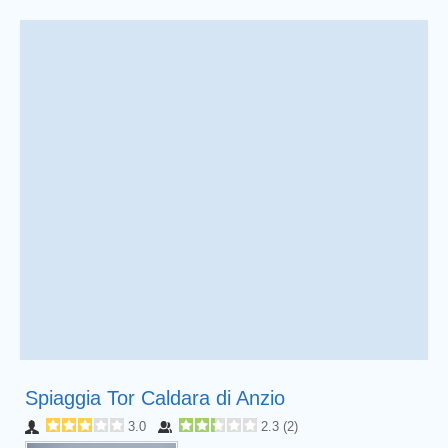
Spiaggia Tor Caldara di Anzio
3.0
2.3
(
2
)