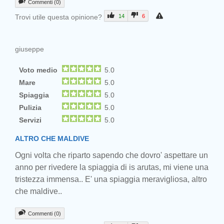
Commenti (0)
Trovi utile questa opinione?
14
6
giuseppe
Voto medio
5.0
Mare
5.0
Spiaggia
5.0
Pulizia
5.0
Servizi
5.0
ALTRO CHE MALDIVE
Ogni volta che riparto sapendo che dovro' aspettare un
anno per rivedere la spiaggia di is arutas, mi viene una
tristezza immensa.. E' una spiaggia meravigliosa, altro
che maldive..
Commenti (0)