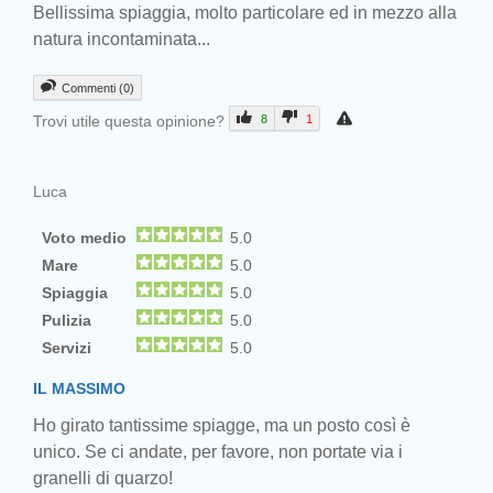
Bellissima spiaggia, molto particolare ed in mezzo alla
natura incontaminata...
Commenti (0)
Trovi utile questa opinione?
8
1
Luca
Voto medio
5.0
Mare
5.0
Spiaggia
5.0
Pulizia
5.0
Servizi
5.0
IL MASSIMO
Ho girato tantissime spiagge, ma un posto così è
unico. Se ci andate, per favore, non portate via i
granelli di quarzo!