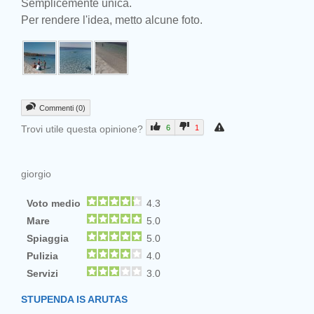
Semplicemente unica.
Per rendere l'idea, metto alcune foto.
Commenti (0)
Trovi utile questa opinione?
6
1
giorgio
Voto medio
4.3
Mare
5.0
Spiaggia
5.0
Pulizia
4.0
Servizi
3.0
STUPENDA IS ARUTAS