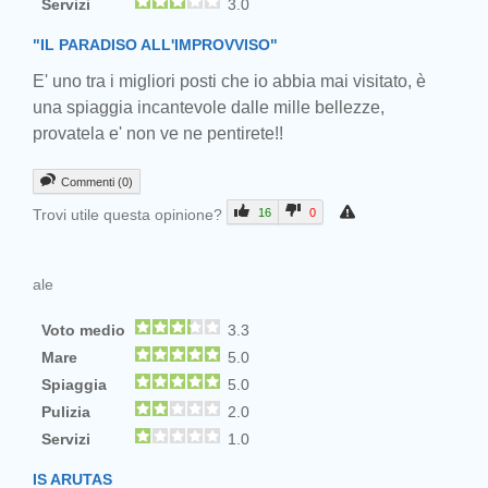
Servizi
3.0
"IL PARADISO ALL'IMPROVVISO"
E' uno tra i migliori posti che io abbia mai visitato, è
una spiaggia incantevole dalle mille bellezze,
provatela e' non ve ne pentirete!!
Commenti (0)
Trovi utile questa opinione?
16
0
ale
Voto medio
3.3
Mare
5.0
Spiaggia
5.0
Pulizia
2.0
Servizi
1.0
IS ARUTAS