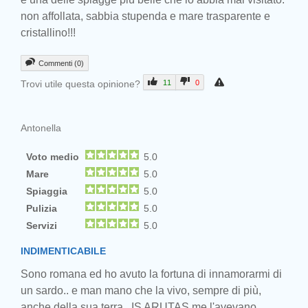
non affollata, sabbia stupenda e mare trasparente e
cristallino!!!
Commenti (0)
Trovi utile questa opinione?
11
0
Antonella
Voto medio
5.0
Mare
5.0
Spiaggia
5.0
Pulizia
5.0
Servizi
5.0
INDIMENTICABILE
Sono romana ed ho avuto la fortuna di innamorarmi di
un sardo.. e man mano che la vivo, sempre di più,
anche della sua terra.. IS ARUTAS me l'avevano