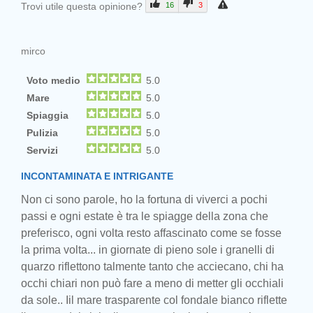
Trovi utile questa opinione?
16
3
mirco
Voto medio
5.0
Mare
5.0
Spiaggia
5.0
Pulizia
5.0
Servizi
5.0
INCONTAMINATA E INTRIGANTE
Non ci sono parole, ho la fortuna di viverci a pochi
passi e ogni estate è tra le spiagge della zona che
preferisco, ogni volta resto affascinato come se fosse
la prima volta... in giornate di pieno sole i granelli di
quarzo riflettono talmente tanto che acciecano, chi ha
occhi chiari non può fare a meno di metter gli occhiali
da sole.. Iil mare trasparente col fondale bianco riflette