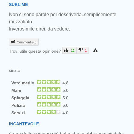
SUBLIME
Non ci sono parole per descriverla..semplicemente
mozzafiato.
Inverosimile direi..da vedere.
Commenti (0)
Trovi utile questa opinione?
12
1
cinzia
Voto medio
4.8
Mare
5.0
Spiaggia
5.0
Pulizia
5.0
Servizi
4.0
INCANTEVOLE
è una delle spiagge più belle che io abbia mai visitato: