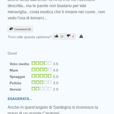
descritta.. ma le parole non bastano per tale
meraviglia.. costa esotica che ti rimane nel cuore.. non
vedo l'ora di tornarci...
Commenti (0)
Trovi utile questa opinione?
15
0
David
Voto medio
3.5
Mare
4.0
Spiaggia
5.0
Pulizia
3.0
Servizi
2.0
ESAGERATA...
Anche in quest'angolo di Sardegna si riconosce la
mano di un grande Creatore!