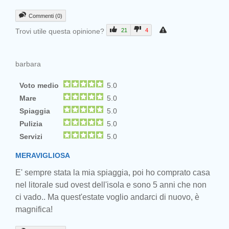
Commenti (0)
Trovi utile questa opinione?
21
4
barbara
Voto medio
5.0
Mare
5.0
Spiaggia
5.0
Pulizia
5.0
Servizi
5.0
MERAVIGLIOSA
E' sempre stata la mia spiaggia, poi ho comprato casa
nel litorale sud ovest dell'isola e sono 5 anni che non
ci vado.. Ma quest'estate voglio andarci di nuovo, è
magnifica!