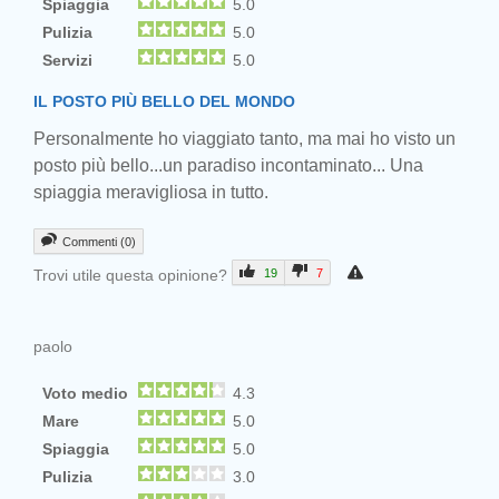
Spiaggia
5.0
Pulizia
5.0
Servizi
5.0
IL POSTO PIÙ BELLO DEL MONDO
Personalmente ho viaggiato tanto, ma mai ho visto un
posto più bello...un paradiso incontaminato... Una
spiaggia meravigliosa in tutto.
Commenti (0)
Trovi utile questa opinione?
19
7
paolo
Voto medio
4.3
Mare
5.0
Spiaggia
5.0
Pulizia
3.0