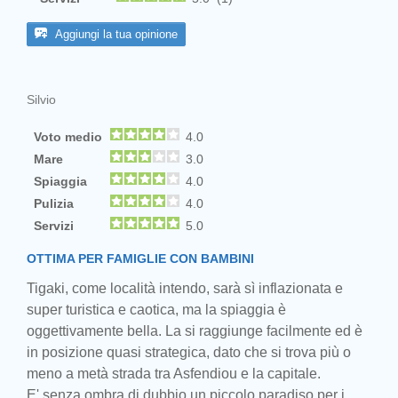
Aggiungi la tua opinione
Silvio
Voto medio
4.0
Mare
3.0
Spiaggia
4.0
Pulizia
4.0
Servizi
5.0
OTTIMA PER FAMIGLIE CON BAMBINI
Tigaki, come località intendo, sarà sì inflazionata e
super turistica e caotica, ma la spiaggia è
oggettivamente bella. La si raggiunge facilmente ed è
in posizione quasi strategica, dato che si trova più o
meno a metà strada tra Asfendiou e la capitale.
E' senza ombra di dubbio un piccolo paradiso per i