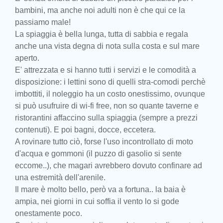
bambini, ma anche noi adulti non è che qui ce la
passiamo male!
La spiaggia è bella lunga, tutta di sabbia e regala
anche una vista degna di nota sulla costa e sul mare
aperto.
E' attrezzata e si hanno tutti i servizi e le comodità a
disposizione: i lettini sono di quelli stra-comodi perchè
imbottiti, il noleggio ha un costo onestissimo, ovunque
si può usufruire di wi-fi free, non so quante taverne e
ristorantini affaccino sulla spiaggia (sempre a prezzi
contenuti). E poi bagni, docce, eccetera.
A rovinare tutto ciò, forse l'uso incontrollato di moto
d'acqua e gommoni (il puzzo di gasolio si sente
eccome..), che magari avrebbero dovuto confinare ad
una estremità dell'arenile.
Il mare è molto bello, però va a fortuna.. la baia è
ampia, nei giorni in cui soffia il vento lo si gode
onestamente poco.