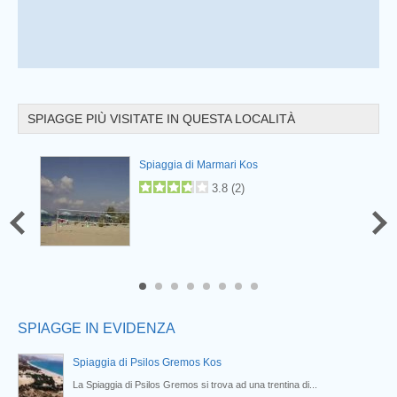
SPIAGGE PIÙ VISITATE IN QUESTA LOCALITÀ
Prev
Spiaggia di Marmari Kos
3.8
(
2
)
6
7
8
SPIAGGE IN EVIDENZA
Spiaggia di Psilos Gremos Kos
La Spiaggia di Psilos Gremos si trova ad una trentina di...