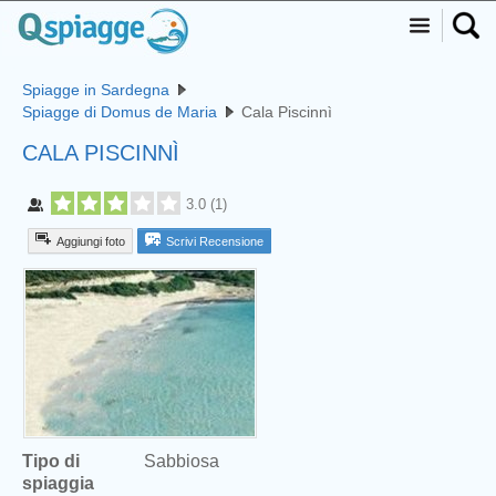
Spiagge in Sardegna
Spiagge di Domus de Maria
Cala Piscinnì
CALA PISCINNÌ
3.0
(
1
)
Aggiungi foto
Scrivi Recensione
Tipo di
Sabbiosa
spiaggia