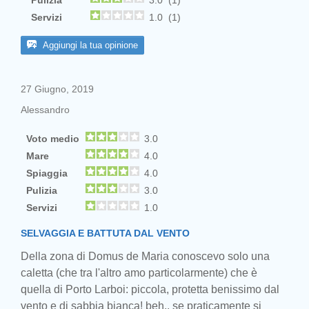
Pulizia
3.0 (1)
Servizi
1.0 (1)
Aggiungi la tua opinione
27 Giugno, 2019
Alessandro
Voto medio
3.0
Mare
4.0
Spiaggia
4.0
Pulizia
3.0
Servizi
1.0
SELVAGGIA E BATTUTA DAL VENTO
Della zona di Domus de Maria conoscevo solo una
caletta (che tra l'altro amo particolarmente) che è
quella di Porto Larboi: piccola, protetta benissimo dal
vento e di sabbia bianca! beh.. se praticamente si