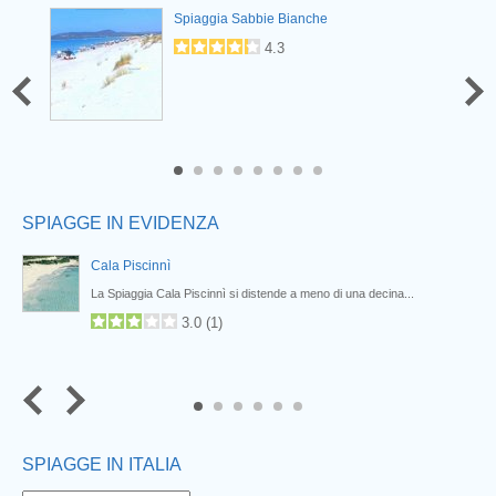
Prev
Spiaggia Sabbie Bianche
4.3
6
7
8
SPIAGGE IN EVIDENZA
Cala Piscinnì
...
La Spiaggia Cala Piscinnì si distende a meno di una decina...
3.0
(
1
)
5
6
SPIAGGE IN ITALIA
Next