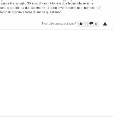
 prime file, a luglio 35 euro di ombrellone e due lettini. Ma se si ha
ana o addirittura due settimane, ci sono diversi sconti (che non ricordo).
nto di riuscire a tornare anche quest'anno...
Trovi utile questa opinione?
1
0
Prev