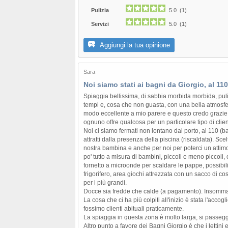
Pulizia
5.0 (1)
Servizi
5.0 (1)
Aggiungi la tua opinione
Sara
Noi siamo stati ai bagni da Giorgio, al 110
Spiaggia bellissima, di sabbia morbida morbida, pulit
tempi e, cosa che non guasta, con una bella atmosfera
modo eccellente a mio parere e questo credo grazie p
ognuno offre qualcosa per un particolare tipo di clien
Noi ci siamo fermati non lontano dal porto, al 110 
attratti dalla presenza della piscina (riscaldata). Scel
nostra bambina e anche per noi per poterci un attim
po' tutto a misura di bambini, piccoli e meno piccoli, 
fornetto a microonde per scaldare le pappe, possibilit
frigorifero, area giochi attrezzata con un sacco di co
per i più grandi.
Docce sia fredde che calde (a pagamento). Insomma, 
La cosa che ci ha più colpiti all'inizio è stata l'acc
fossimo clienti abituali praticamente.
La spiaggia in questa zona è molto larga, si passegg
Altro punto a favore dei Bagni Giorgio è che i letti