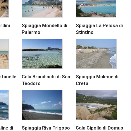
rdini
Spiaggia Mondello di
Spiaggia La Pelosa di
Next
Palermo
Stintino
ntanelle
Cala Brandinchi di San
Spiaggia Maleme di
Teodoro
Creta
line di
Spiaggia Riva Trigoso
Cala Cipolla di Domus