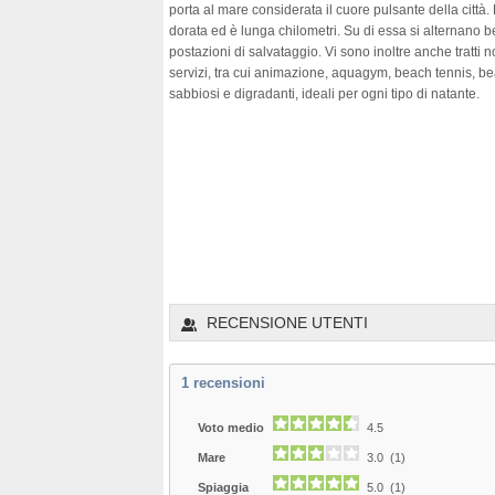
porta al mare considerata il cuore pulsante della città.
dorata ed è lunga chilometri. Su di essa si alternano b
postazioni di salvataggio. Vi sono inoltre anche tratti n
servizi, tra cui animazione, aquagym, beach tennis, bea
sabbiosi e digradanti, ideali per ogni tipo di natante.
RECENSIONE UTENTI
1
recensioni
Voto medio
4.5
Mare
3.0 (1)
Spiaggia
5.0 (1)