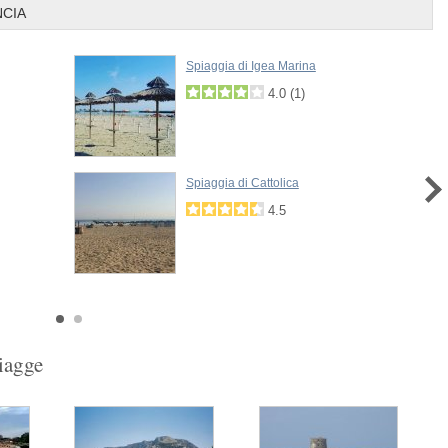
NCIA
Spiaggia di Igea Marina
4.0
(
1
)
Spiaggia di Cattolica
4.5
piagge