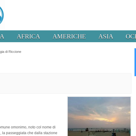
PA
AFRICA
AMERICHE
ASIA
OC
gia di Riccione
 Comune omonimo, noto col nome di
i, la passeggiata che dalla stazione