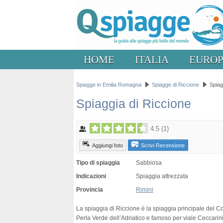
HOME
ITALIA
EURO
Spiagge in Emilia Romagna
Spiagge di Riccione
Spiag
Spiaggia di Riccione
4.5
(
1
)
Aggiungi foto
Scrivi Recensione
Tipo di spiaggia
Sabbiosa
Indicazioni
Spiaggia attrezzata
Provincia
Rimini
La spiaggia di Riccione è la spiaggia principale del
Perla Verde dell’Adriatico e famoso per viale Ceccarin