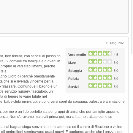
15 Mag, 2020
Voto medio
4.5
a, ben tenuta, con servizi al passo coi
Next
. Si convive tra famiglie e giovani in
Mare
3.0
roprio ai vari stabilimenti, perchè
Spiaggia
5.0
tela.
(bagno Giorgio) perchè onestamente
Pulizia
5.0
ta che si è rivelata vincente per la
o rilassare. Comunque il bagno è un
Servizi
5.0
c'è servizio nursery, fasciatoio, un
à di tenere le varie bibite nel
se, baby-club/ mini-club; e poi diversi sport da spiaggia, palestra e animazione
per me è un lido perfetto sia per gruppi di amici che per famiglie appunto.
oglienza. Non c'eravamo mai stati prima qui, ma ci hanno trattato come se
ia sul bagnasciuga senza sbattersi addosso ed il centro di Riccione è vicino.
ni e gli ombrelloni sembravano quasi nuovi. E aggiungo anche che i prezzi sono