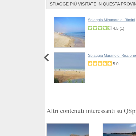
SPIAGGE PIÙ VISITATE IN QUESTA PROVI
a di Misano Adriatico
Spiaggia Miramare di Rimini
4.8
(
1
)
4.5
(
1
)
Spiaggia Marano di Riccione
5.0
1
2
Altri contenuti interessanti su QS