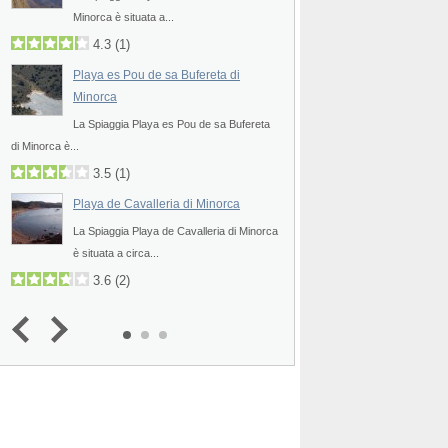
Minorca è situata a...
situata a circa 17 chilo
4.3
(
1
)
2.8
(
1
)
Playa es Pou de sa Bufereta di
Cala Tosqueta di M
Minorca
La Spiaggia Cala Tosq
La Spiaggia Playa es Pou de sa Bufereta
nota anche come Es M
di Minorca è...
3.3
(
1
)
3.5
(
1
)
Cala Viola de Pone
Playa de Cavalleria di Minorca
La Spiaggia Cala Viola
La Spiaggia Playa de Cavalleria di Minorca
Minorca è situata a...
è situata a circa...
3.5
(
1
)
3.6
(
2
)