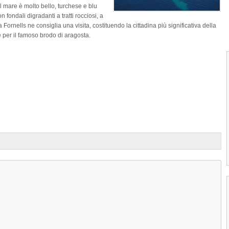
Il mare è molto bello, turchese e blu
 fondali digradanti a tratti rocciosi, a
a Fornells ne consiglia una visita, costituendo la cittadina più significativa della
 per il famoso brodo di aragosta.
1
2
3
4
Cala Torta di Minorca
La Spiaggia Cala Torta di Minorca è situ