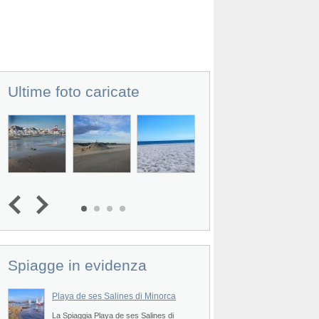
Ultime foto caricate
Spiagge in evidenza
Playa de ses Salines di Minorca
Spiaggia Na Macare
Prev
ata
La Spiaggia Playa de ses Salines di
La Spiaggia Na Macare