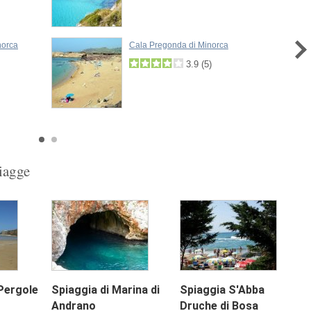
norca
Cala Pregonda di Minorca
3.9
(
5
)
piagge
Pergole
Spiaggia di Marina di
Spiaggia S'Abba
Next
Andrano
Druche di Bosa