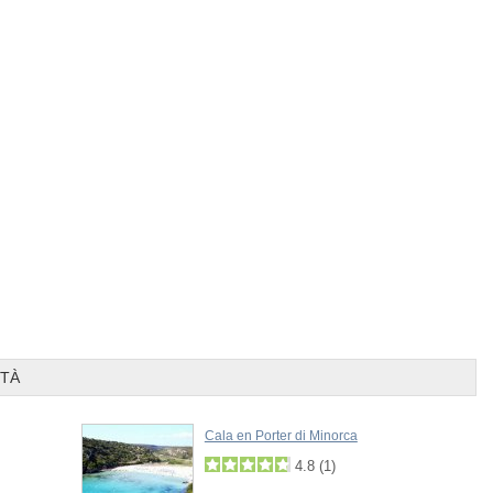
Prev
Next
ITÀ
Cala en Porter di Minorca
4.8
(
1
)