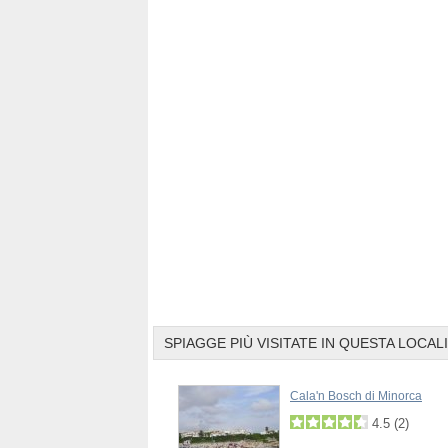
SPIAGGE PIÙ VISITATE IN QUESTA LOCAL
ldana di Minorca
Cala'n Bosch di Minorca
3.8
(
3
)
4.5
(
2
)