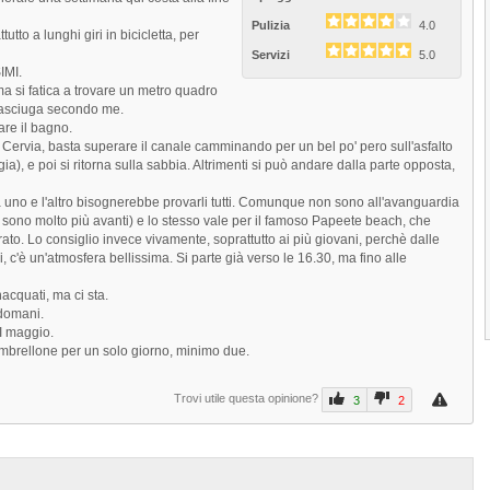
Pulizia
4.0
tto a lunghi giri in bicicletta, per
Servizi
5.0
SIMI.
 si fatica a trovare un metro quadro
gnasciuga secondo me.
fare il bagno.
 Cervia, basta superare il canale camminando per un bel po' pero sull'asfalto
ia), e poi si ritorna sulla sabbia. Altrimenti si può andare dalla parte opposta,
fra uno e l'altro bisognerebbe provarli tutti. Comunque non sono all'avanguardia
Next
 sono molto più avanti) e lo stesso vale per il famoso Papeete beach, che
rato. Lo consiglio invece vivamente, soprattutto ai più giovani, perchè dalle
ni, c'è un'atmosfera bellissima. Si parte già verso le 16.30, ma fino alle
acquati, ma ci sta.
 domani.
 I maggio.
 ombrellone per un solo giorno, minimo due.
Trovi utile questa opinione?
3
2
Prev