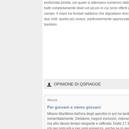
profumata pineta, sul quale si alternano numerosi stabi
tratti completamente liberi ed alcuni in cui sono offerti 
zampe. Il mare ha fondali sabbiosi che digradano dolcem
due volti: quello più vivace, particolarmente apprezzato
bambini.
OPINIONE DI QSPIAGGE
Alessia
Per giovani e meno giovani
Milano Marittima dall'ora degli aperitivi in poi ha tan
immeritatamente. Gelaterie, negozi esclusivi, ristora
ma allo stesso tempo elegante e raffinata. Dalle 17.3
n'è per ogni età e per ogni esigenza, anche se in ge