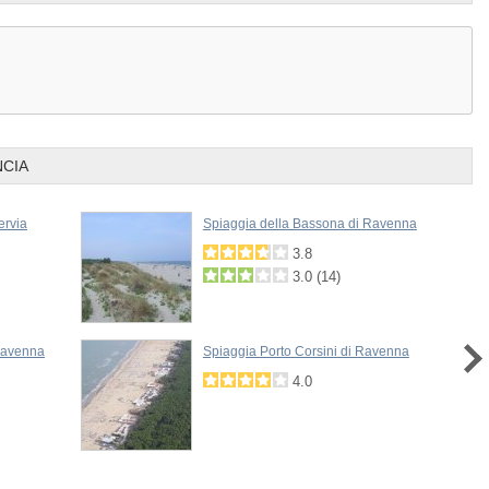
NCIA
ervia
Spiaggia della Bassona di Ravenna
3.8
3.0
(
14
)
Ravenna
Spiaggia Porto Corsini di Ravenna
4.0