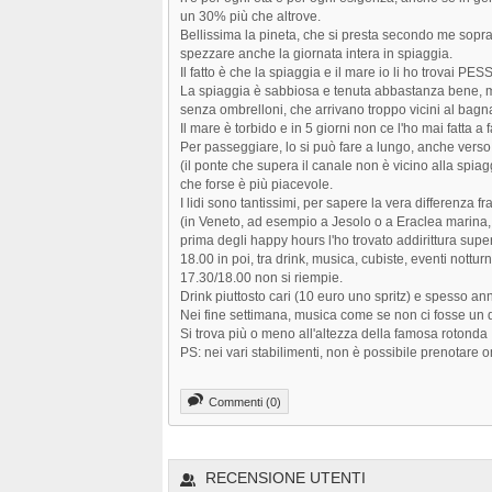
un 30% più che altrove.
Bellissima la pineta, che si presta secondo me soprattu
spezzare anche la giornata intera in spiaggia.
Il fatto è che la spiaggia e il mare io li ho trovai PES
La spiaggia è sabbiosa e tenuta abbastanza bene, ma
senza ombrelloni, che arrivano troppo vicini al ba
Il mare è torbido e in 5 giorni non ce l'ho mai fatta a 
Per passeggiare, lo si può fare a lungo, anche verso
(il ponte che supera il canale non è vicino alla spiagg
che forse è più piacevole.
I lidi sono tantissimi, per sapere la vera differenza 
(in Veneto, ad esempio a Jesolo o a Eraclea marina,
prima degli happy hours l'ho trovato addirittura supe
18.00 in poi, tra drink, musica, cubiste, eventi nottur
17.30/18.00 non si riempie.
Drink piuttosto cari (10 euro uno spritz) e spesso ann
Nei fine settimana, musica come se non ci fosse un
Si trova più o meno all'altezza della famosa rotonda
PS: nei vari stabilimenti, non è possibile prenotare
Commenti (0)
RECENSIONE UTENTI