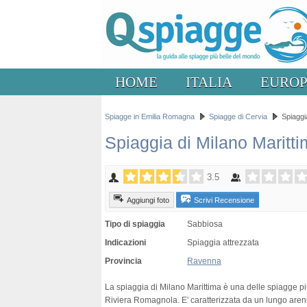
HOME
ITALIA
EURO
Spiagge in Emilia Romagna
Spiagge di Cervia
Spiaggi
Spiaggia di Milano Maritt
3.5
Aggiungi foto
Scrivi Recensione
Tipo di spiaggia
Sabbiosa
Indicazioni
Spiaggia attrezzata
Provincia
Ravenna
La spiaggia di Milano Marittima è una delle spiagge pi
Riviera Romagnola. E' caratterizzata da un lungo aren