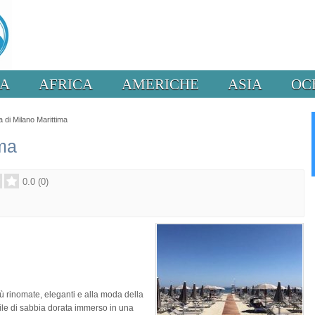
PA
AFRICA
AMERICHE
ASIA
OC
a di Milano Marittima
ima
0.0
(
0
)
ù rinomate, eleganti e alla moda della
ile di sabbia dorata immerso in una