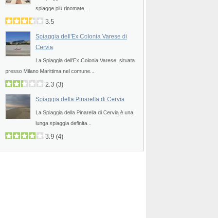
spiagge più rinomate,...
3.5
Spiaggia dell'Ex Colonia Varese di
Cervia
La Spiaggia dell'Ex Colonia Varese, situata
presso Milano Marittima nel comune...
2.3
(
3
)
Spiaggia della Pinarella di Cervia
La Spiaggia della Pinarella di Cervia è una
lunga spiaggia definita...
3.9
(
4
)