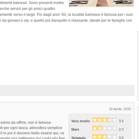
limenti balneari. Sono presenti inoltre
anche servizi per gli amici quattro
ente verso il largo. Fin dagli anni ’60, la località balneare è famosa per i suoi
 da giovani e vip, e quello più tranquillo e rilassante, ideale per le famiglie con
1
2
3
4
18 Aprile, 2020
Voto medio
3.5
tissimo da offrire, non è famosa
nti per ogni tasca, atmosfera semplice
Mare
2.0
0 in poi è davvero bello essere qui, ce
Spiaggia
3.0
nerale una settimana qui costa alla fine