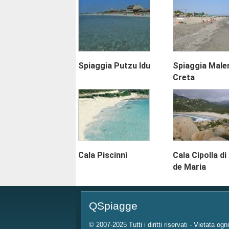
Spiaggia Putzu Idu
Spiaggia Male
Creta
Cala Piscinnì
Cala Cipolla d
de Maria
QSpiagge
© 2007-2025 Tutti i diritti riservati - Vietata ogn