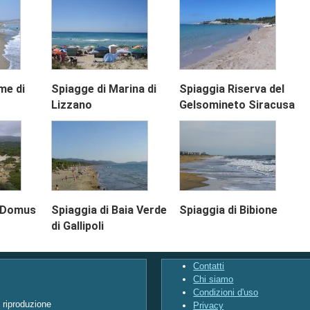
me di
Spiagge di Marina di
Spiaggia Riserva del
Lizzano
Gelsomineto Siracusa
i Domus
Spiaggia di Baia Verde
Spiaggia di Bibione
di Gallipoli
Contatti
Chi siamo
Condizioni d'uso
i riproduzione
Privacy