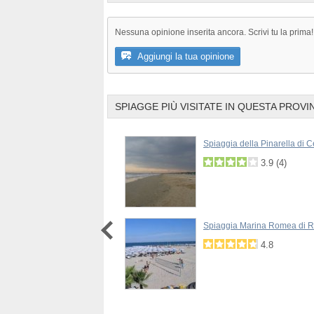
Nessuna opinione inserita ancora. Scrivi tu la prima!
Aggiungi la tua opinione
SPIAGGE PIÙ VISITATE IN QUESTA PROVI
a dell'Ex Colonia Varese di
Spiaggia della Pinarella di C
3.9
(
4
)
2.3
(
3
)
Spiaggia Marina Romea di 
4.8