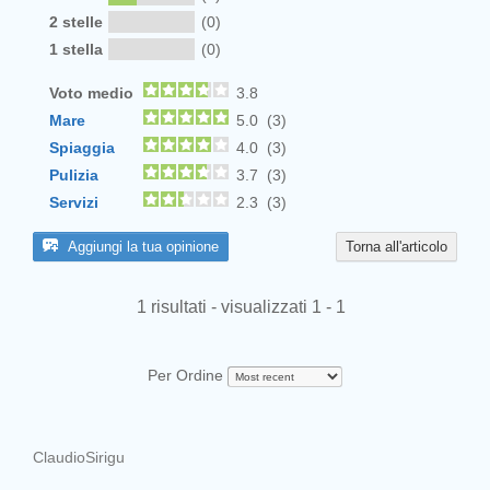
2 stelle
(0)
1 stella
(0)
Voto medio
3.8
Mare
5.0 (3)
Spiaggia
4.0 (3)
Pulizia
3.7 (3)
Servizi
2.3 (3)
Aggiungi la tua opinione
Torna all'articolo
1 risultati - visualizzati 1 - 1
Per Ordine
ClaudioSirigu