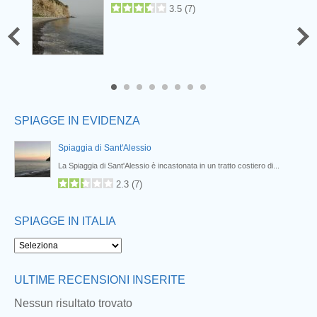
3.5
(
7
)
6
7
8
SPIAGGE IN EVIDENZA
Spiaggia di Sant'Alessio
La Spiaggia di Sant'Alessio è incastonata in un tratto costiero di...
2.3
(
7
)
SPIAGGE IN ITALIA
ULTIME RECENSIONI INSERITE
Next
Nessun risultato trovato