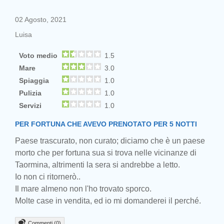
02 Agosto, 2021
Luisa
Voto medio
1.5
Mare
3.0
Spiaggia
1.0
Pulizia
1.0
Servizi
1.0
PER FORTUNA CHE AVEVO PRENOTATO PER 5 NOTTI
Paese trascurato, non curato; diciamo che è un paese
morto che per fortuna sua si trova nelle vicinanze di
Taormina, altrimenti la sera si andrebbe a letto.
Io non ci ritornerò..
Il mare almeno non l'ho trovato sporco.
Molte case in vendita, ed io mi domanderei il perché.
Commenti (0)