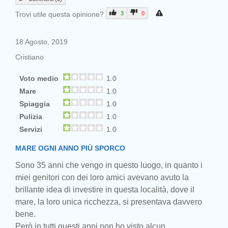
Trovi utile questa opinione?
3
0
18 Agosto, 2019
Cristiano
Voto medio
1.0
Mare
1.0
Spiaggia
1.0
Pulizia
1.0
Servizi
1.0
MARE OGNI ANNO PIÙ SPORCO
Sono 35 anni che vengo in questo luogo, in quanto i
miei genitori con dei loro amici avevano avuto la
brillante idea di investire in questa località, dove il
mare, la loro unica ricchezza, si presentava davvero
bene.
Però in tutti questi anni non ho visto alcun