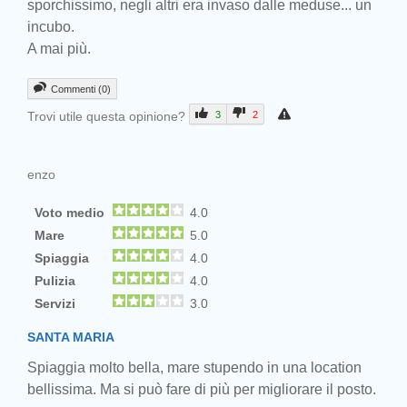
sporchissimo, negli altri era invaso dalle meduse... un
incubo.
A mai più.
Commenti (0)
Trovi utile questa opinione?
3
2
enzo
Voto medio
4.0
Mare
5.0
Spiaggia
4.0
Pulizia
4.0
Servizi
3.0
SANTA MARIA
Spiaggia molto bella, mare stupendo in una location
bellissima. Ma si può fare di più per migliorare il posto.