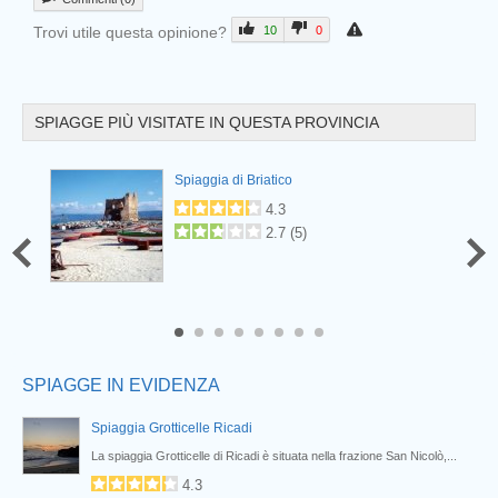
Trovi utile questa opinione?
10
0
SPIAGGE PIÙ VISITATE IN QUESTA PROVINCIA
Prev
Spiaggia di Briatico
4.3
2.7
(
5
)
6
7
8
SPIAGGE IN EVIDENZA
Spiaggia Grotticelle Ricadi
La spiaggia Grotticelle di Ricadi è situata nella frazione San Nicolò,...
4.3