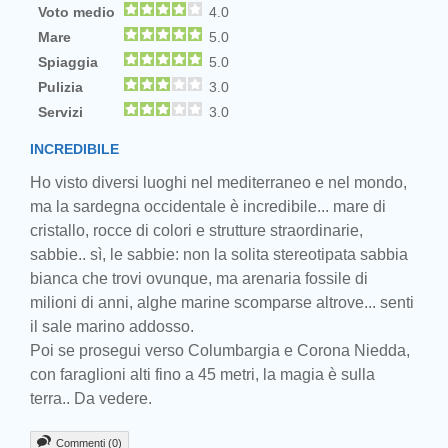
Voto medio
4.0
Mare
5.0
Spiaggia
5.0
Pulizia
3.0
Servizi
3.0
INCREDIBILE
Ho visto diversi luoghi nel mediterraneo e nel mondo,
ma la sardegna occidentale è incredibile... mare di
cristallo, rocce di colori e strutture straordinarie,
sabbie.. sì, le sabbie: non la solita stereotipata sabbia
bianca che trovi ovunque, ma arenaria fossile di
milioni di anni, alghe marine scomparse altrove... senti
il sale marino addosso.
Poi se prosegui verso Columbargia e Corona Niedda,
con faraglioni alti fino a 45 metri, la magia è sulla
terra.. Da vedere.
Commenti (0)