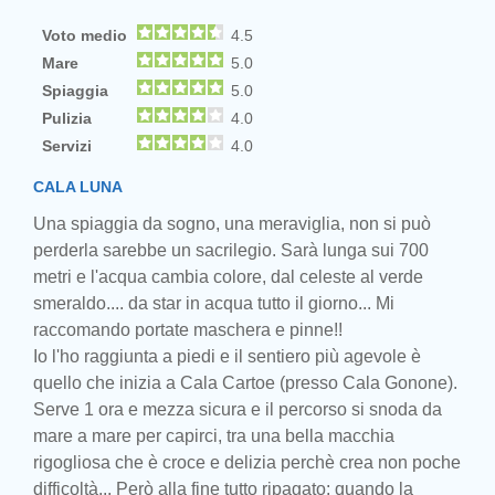
Voto medio
4.5
Mare
5.0
Spiaggia
5.0
Pulizia
4.0
Servizi
4.0
CALA LUNA
Una spiaggia da sogno, una meraviglia, non si può
perderla sarebbe un sacrilegio. Sarà lunga sui 700
metri e l'acqua cambia colore, dal celeste al verde
smeraldo.... da star in acqua tutto il giorno... Mi
raccomando portate maschera e pinne!!
Io l'ho raggiunta a piedi e il sentiero più agevole è
quello che inizia a Cala Cartoe (presso Cala Gonone).
Serve 1 ora e mezza sicura e il percorso si snoda da
mare a mare per capirci, tra una bella macchia
rigogliosa che è croce e delizia perchè crea non poche
difficoltà... Però alla fine tutto ripagato: quando la