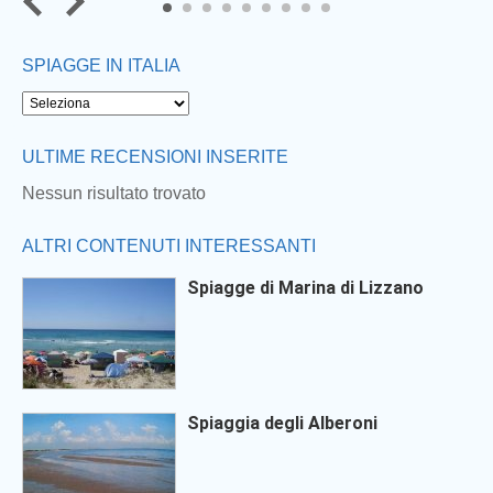
7
8
9
SPIAGGE IN ITALIA
ULTIME RECENSIONI INSERITE
Nessun risultato trovato
ALTRI CONTENUTI INTERESSANTI
Spiagge di Marina di Lizzano
Spiaggia degli Alberoni