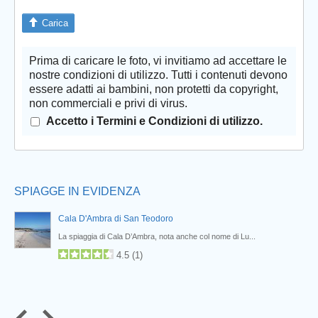
Carica
Prima di caricare le foto, vi invitiamo ad accettare le
Prev
nostre condizioni di utilizzo. Tutti i contenuti devono
essere adatti ai bambini, non protetti da copyright,
non commerciali e privi di virus.
Accetto i Termini e Condizioni di utilizzo.
SPIAGGE IN EVIDENZA
Cala D'Ambra di San Teodoro
La spiaggia di Cala D’Ambra, nota anche col nome di Lu...
4.5
(
1
)