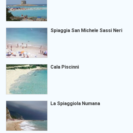
Spiaggia San Michele Sassi Neri
Cala Piscinnì
La Spiaggiola Numana