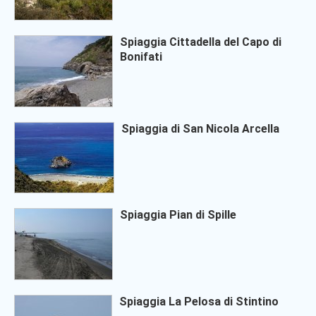
Spiaggia Cittadella del Capo di
Bonifati
Spiaggia di San Nicola Arcella
Spiaggia Pian di Spille
Spiaggia La Pelosa di Stintino