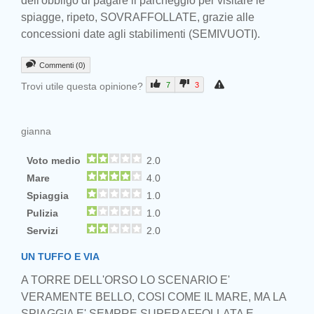
dell'obbligo di pagare il parcheggio per visitare le
spiagge, ripeto, SOVRAFFOLLATE, grazie alle
concessioni date agli stabilimenti (SEMIVUOTI).
Commenti (0)
Trovi utile questa opinione?
7
3
gianna
Voto medio
2.0
Mare
4.0
Spiaggia
1.0
Pulizia
1.0
Servizi
2.0
UN TUFFO E VIA
A TORRE DELL'ORSO LO SCENARIO E'
VERAMENTE BELLO, COSI COME IL MARE, MA LA
SPIAGGIA E' SEMPRE SUPERAFFOLLATA E