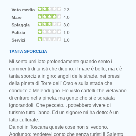
Voto medio
2.3
Mare
4.0
Spiaggia
3.0
Pulizia
1.0
Servizi
1.0
TANTA SPORCIZIA
Mi sento umiliato profondamente quando sento i
commenti di turisti che dicono: il mare è bello, ma c'è
tanta sporcizia in giro: angoli delle strade, nei pressi
della pineta di Torre dell' Orso e sulla strada che
conduce a Melendugno. Ho visto cartelli che vietavano
di entrare nella pineta, ma gente che si è sdraiata
ignorandoli. Che peccato... potrebbero vivere di
turismo tutto l'anno. Ed un signore mi ha detto: è un
fatto culturale.
Da noi in Toscana queste cose non si vedono.
Aggiungo: rendetevi conto che senza turisti il Salento