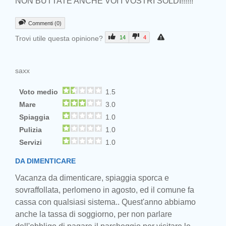
NON BUTTATE ANCHE VOI I VOSTRI SOLDI!!!!!!
Commenti (0)
Trovi utile questa opinione?
14
4
saxx
Voto medio
1.5
Mare
3.0
Spiaggia
1.0
Pulizia
1.0
Servizi
1.0
DA DIMENTICARE
Vacanza da dimenticare, spiaggia sporca e
sovraffollata, perlomeno in agosto, ed il comune fa
cassa con qualsiasi sistema.. Quest'anno abbiamo
anche la tassa di soggiorno, per non parlare