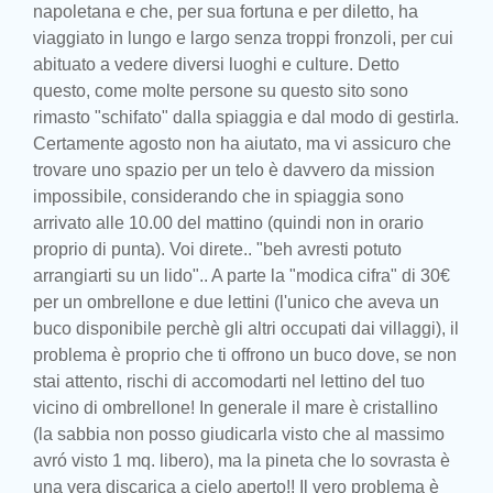
napoletana e che, per sua fortuna e per diletto, ha
viaggiato in lungo e largo senza troppi fronzoli, per cui
abituato a vedere diversi luoghi e culture. Detto
questo, come molte persone su questo sito sono
rimasto "schifato" dalla spiaggia e dal modo di gestirla.
Certamente agosto non ha aiutato, ma vi assicuro che
trovare uno spazio per un telo è davvero da mission
impossibile, considerando che in spiaggia sono
arrivato alle 10.00 del mattino (quindi non in orario
proprio di punta). Voi direte.. "beh avresti potuto
arrangiarti su un lido".. A parte la "modica cifra" di 30€
per un ombrellone e due lettini (l'unico che aveva un
buco disponibile perchè gli altri occupati dai villaggi), il
problema è proprio che ti offrono un buco dove, se non
stai attento, rischi di accomodarti nel lettino del tuo
vicino di ombrellone! In generale il mare è cristallino
(la sabbia non posso giudicarla visto che al massimo
avró visto 1 mq. libero), ma la pineta che lo sovrasta è
una vera discarica a cielo aperto!! Il vero problema è