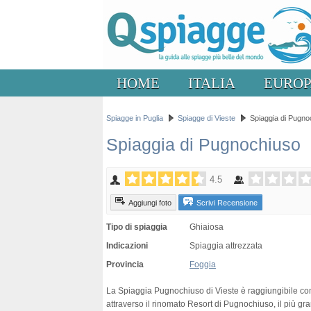
HOME
ITALIA
EURO
Spiagge in Puglia
Spiagge di Vieste
Spiaggia di Pugno
Spiaggia di Pugnochiuso
4.5
Aggiungi foto
Scrivi Recensione
Tipo di spiaggia
Ghiaiosa
Indicazioni
Spiaggia attrezzata
Provincia
Foggia
La Spiaggia Pugnochiuso di Vieste è raggiungibile c
attraverso il rinomato Resort di Pugnochiuso, il più gr