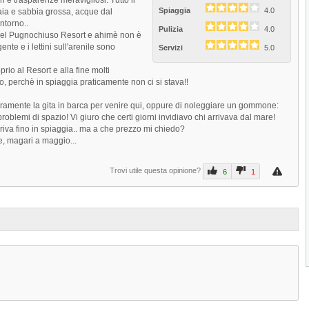
Spiaggia
4.0
aia e sabbia grossa, acque dal
facilmente raggiungibile attraverso...
ntorno..
Pulizia
4.0
2.6
(
6
)
del Pugnochiuso Resort e ahimè non è
nte e i lettini sull'arenile sono
Servizi
5.0
Baia dei Campi
io al Resort e alla fine molti
La Spiaggia Baia dei Campi di Vieste è
io, perchè in spiaggia praticamente non ci si stava!!
situata a pochi...
3.8
(
11
)
curamente la gita in barca per venire qui, oppure di noleggiare un gommone:
roblemi di spazio! Vi giuro che certi giorni invidiavo chi arrivava dal mare!
Spiaggia del Pizzomunno
arriva fino in spiaggia.. ma a che prezzo mi chiedo?
Next
, magari a maggio...
La Spiaggia del Pizzomunno, nota anch
come spiaggia del Castello o...
Trovi utile questa opinione?
6
1
4.5
4.8
(
2
)
Prev
1
2
3