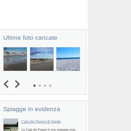
Ultime foto caricate
Spiagge in evidenza
Cala dei Paguri di Vieste
Spiaggia di Pugno
è
La Cala dei Paguri è una spiaggia nota
La Spiaggia Pugnochiu
Prev