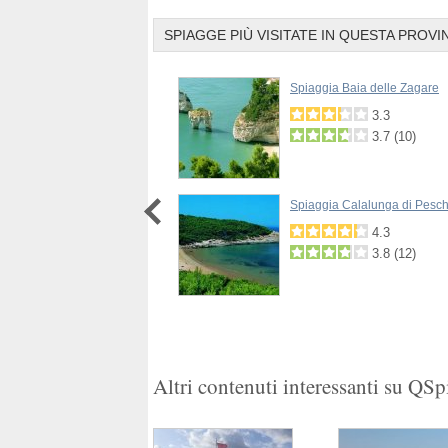
SPIAGGE PIÙ VISITATE IN QUESTA PROVI
a di Zaiana
Spiaggia Baia delle Zagare
5.0
3.3
4.2
(
9
)
3.7
(
10
)
a di Porto Greco
Spiaggia Calalunga di Pesch
3.3
(
5
)
4.3
3.8
(
12
)
1
2
Altri contenuti interessanti su QS