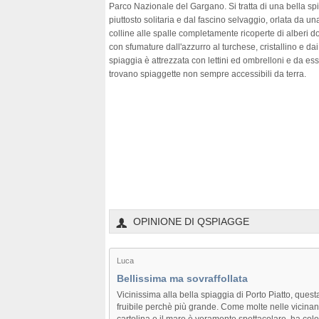
Parco Nazionale del Gargano. Si tratta di una bella sp
piuttosto solitaria e dal fascino selvaggio, orlata da u
colline alle spalle completamente ricoperte di alberi d
con sfumature dall'azzurro al turchese, cristallino e dai
spiaggia è attrezzata con lettini ed ombrelloni e da ess
trovano spiaggette non sempre accessibili da terra.
OPINIONE DI QSPIAGGE
Luca
Bellissima ma sovraffollata
Vicinissima alla bella spiaggia di Porto Piatto, que
fruibile perchè più grande. Come molte nelle vicina
cartolina e il mare è veramente spettacolare, ha color