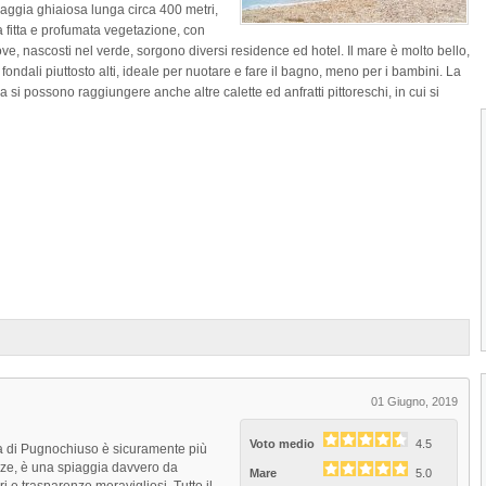
iaggia ghiaiosa lunga circa 400 metri,
na fitta e profumata vegetazione, con
ove, nascosti nel verde, sorgono diversi residence ed hotel. Il mare è molto bello,
 fondali piuttosto alti, ideale per nuotare e fare il bagno, meno per i bambini. La
a si possono raggiungere anche altre calette ed anfratti pittoreschi, in cui si
1
2
3
4
01 Giugno, 2019
Voto medio
4.5
sta di Pugnochiuso è sicuramente più
Cala della Pergola
nze, è una spiaggia davvero da
Mare
5.0
La Spiaggia Cala della Pergola di Vieste 
i e trasparenze meravigliosi. Tutto il