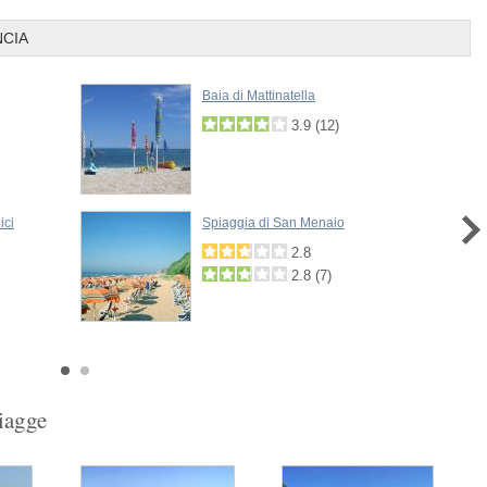
NCIA
Baia di Mattinatella
3.9
(
12
)
ici
Spiaggia di San Menaio
2.8
2.8
(
7
)
Next
piagge