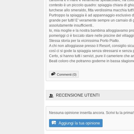
contesto è un piccolo quadro: spiaggia chiara di ghi
turchese allo smeraldo, fitta verdissima macchia tutt'i
Purtroppo la spiaggia è ad appannaggio esclusivo 
grande per tutti! E' veramente sempre un carnaio di ge
assolutamente insufficienti..
Io, mia moglie e la nostra bambina alloggiavamo propr
pomeriggi ci è toccato stare nelle piscine del villagg
Stessa storia per la vicinissima Porto Piatto.
A chi non alloggiasse presso il Resort, consiglio si
così ci si gode la spiaggia senza stressarsi e senza p
Certo, si hanno tutti i servizi, pure il cameriere che 
Beati coloro che potranno goderne in bassa stagione
Commenti (0)
RECENSIONE UTENTI
Nessuna opinione inserita ancora. Scrivi tu la prima!
Aggiungi la tua opinione