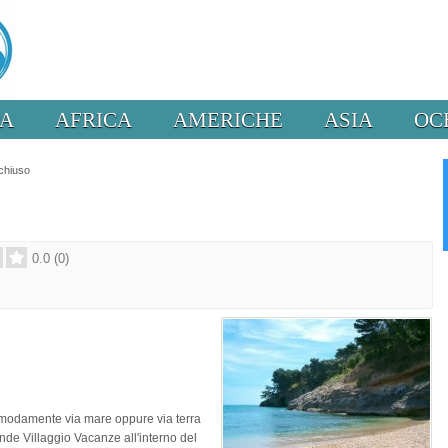
PA
AFRICA
AMERICHE
ASIA
OC
chiuso
0.0
(
0
)
omodamente via mare oppure via terra
ande Villaggio Vacanze all'interno del