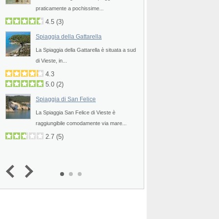
praticamente a pochissime...
raggiungibile comoda
oppure...
4.5
(
3
)
4.5
Spiaggia della Gattarella
Spiaggia di Porto Pi
La Spiaggia della Gattarella è situata a sud
di Vieste, in...
La Spiaggia Porto Piat
raggiungibile comodam
4.3
5.0
(
2
)
4.3
1.0
(
1
)
Spiaggia di San Felice
e
Spiaggia di Porto 
La Spiaggia San Felice di Vieste è
raggiungibile comodamente via mare...
La Spiaggia di Porto 
lontano da Vieste...
2.7
(
5
)
3.3
(
5
)