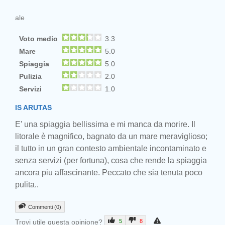
ale
Voto medio
3.3
Mare
5.0
Spiaggia
5.0
Pulizia
2.0
Servizi
1.0
IS ARUTAS
E' una spiaggia bellissima e mi manca da morire. Il
litorale è magnifico, bagnato da un mare meraviglioso;
il tutto in un gran contesto ambientale incontaminato e
senza servizi (per fortuna), cosa che rende la spiaggia
ancora piu affascinante. Peccato che sia tenuta poco
pulita..
Commenti (0)
Trovi utile questa opinione?
5
8
Prev