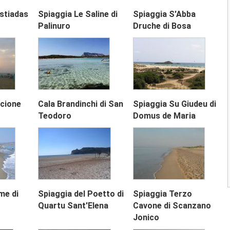
chilometri nel cuore della...
astiadas
Spiaggia Le Saline di
Spiaggia S'Abba
2.9
(
2
)
Palinuro
Druche di Bosa
Spiaggia Marina di Andora
La spiaggia della Marina di Andora
rappresenta uno dei più vasti...
4.0
(
1
)
Spiaggia di Alassio
Next
ccione
Cala Brandinchi di San
Spiaggia Su Giudeu di
La spiaggia di Alassio è caratterizzata d
Teodoro
Domus de Maria
una bellissima distesa di...
3.0
(
1
)
1
2
3
me di
Spiaggia del Poetto di
Spiaggia Terzo
Quartu Sant'Elena
Cavone di Scanzano
Jonico