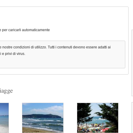
ile per caricarli automaticamente
e nostre condizioni di utilizzo. Tutti i contenuti devono essere adatti ai
e privi di virus.
piagge
1
2
3
4
Spiaggia di Lavagna
La spiaggia di Lavagna si distende per