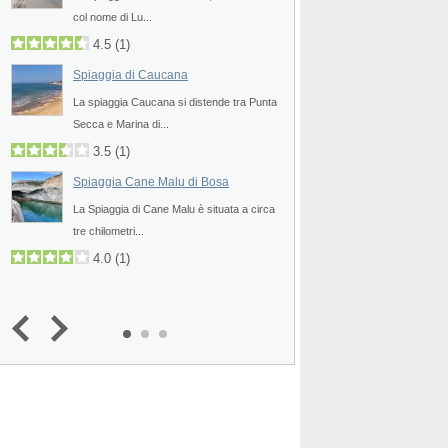
col nome di Lu...
uno degli angoli più pit
4.5
(
1
)
4.8
2.0
(
1
)
Spiaggia di Caucana
Spiaggia di Albisso
La spiaggia Caucana si distende tra Punta
La spiaggia di Albisso
Secca e Marina di...
pittoresca spiaggia di c
3.5
(
1
)
4.0
Spiaggia Cane Malu di Bosa
Spiaggia di Varazz
a
La Spiaggia di Cane Malu è situata a circa
La spiaggia di Varazze
tre chilometri...
qualche chilometro a r
4.0
(
1
)
4.3