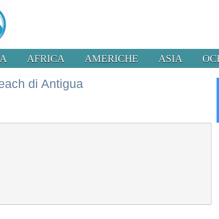
PA
AFRICA
AMERICHE
ASIA
OC
each di Antigua