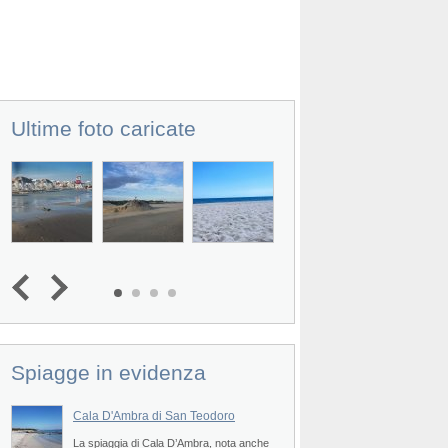
Ultime foto caricate
Spiagge in evidenza
Cala D'Ambra di San Teodoro
Spiaggia di San Fr
Prev
La spiaggia di Cala D’Ambra, nota anche
La spiaggia di San Fr