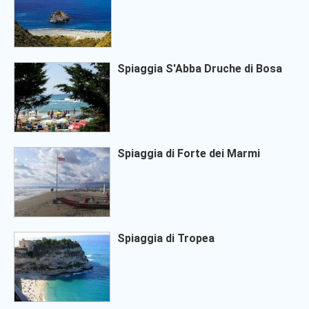
Spiaggia S'Abba Druche di Bosa
Spiaggia di Forte dei Marmi
Spiaggia di Tropea