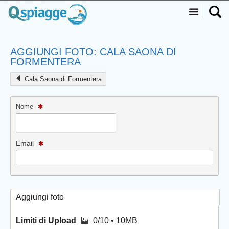
AGGIUNGI FOTO: CALA SAONA DI
FORMENTERA
Cala Saona di Formentera
Nome
Email
Aggiungi foto
Limiti di Upload
0/10 • 10MB