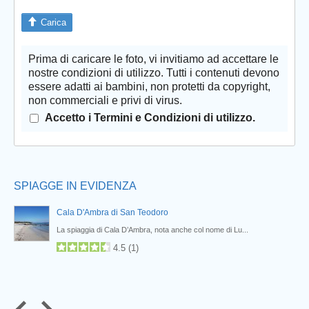
Carica
Prima di caricare le foto, vi invitiamo ad accettare le
Prev
nostre condizioni di utilizzo. Tutti i contenuti devono
essere adatti ai bambini, non protetti da copyright,
non commerciali e privi di virus.
Accetto i Termini e Condizioni di utilizzo.
SPIAGGE IN EVIDENZA
Cala D'Ambra di San Teodoro
La spiaggia di Cala D’Ambra, nota anche col nome di Lu...
4.5
(
1
)