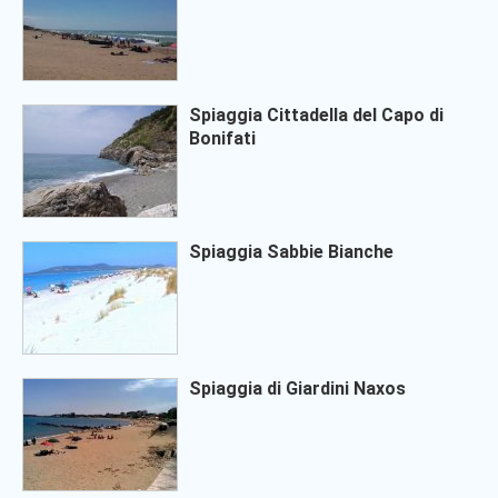
Spiaggia Cittadella del Capo di
Bonifati
Spiaggia Sabbie Bianche
Spiaggia di Giardini Naxos