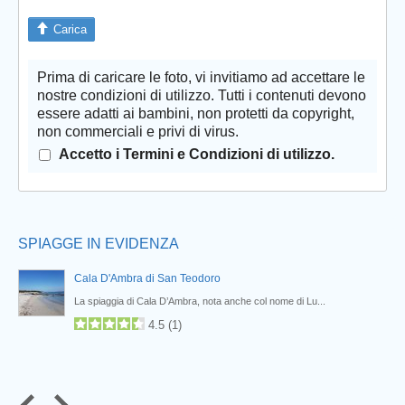
Carica
Prima di caricare le foto, vi invitiamo ad accettare le
Prev
nostre condizioni di utilizzo. Tutti i contenuti devono
essere adatti ai bambini, non protetti da copyright,
non commerciali e privi di virus.
Accetto i Termini e Condizioni di utilizzo.
SPIAGGE IN EVIDENZA
Cala D'Ambra di San Teodoro
La spiaggia di Cala D’Ambra, nota anche col nome di Lu...
4.5
(
1
)