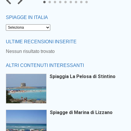
7
8
9
SPIAGGE IN ITALIA
ULTIME RECENSIONI INSERITE
Nessun risultato trovato
ALTRI CONTENUTI INTERESSANTI
Spiaggia La Pelosa di Stintino
Spiagge di Marina di Lizzano