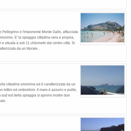
e Pellegrino e l'imponente Monte Gallo, affacciata
omonimo. E' la spiaggia cittadina vera e propria,
 e situata a soli 11 chilometri dal centro città. Si
terizzata da un litorale...
Next
 della cittadina omonima ed è caratterizzata da un
n lettini ed ombrelloni. Il mare è azzurro e pulito,
 sud est della spiaggia si aprono inoltre due
vale.