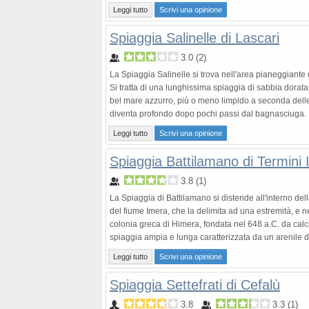
Leggi tutto
Scrivi una opinione
Spiaggia Salinelle di Lascari
3.0
(
2
)
La Spiaggia Salinelle si trova nell'area pianeggiante d
Si tratta di una lunghissima spiaggia di sabbia dorata
bel mare azzurro, più o meno limpido a seconda dell
diventa profondo dopo pochi passi dal bagnasciuga. Id
Leggi tutto
Scrivi una opinione
Spiaggia Battilamano di Termini
3.8
(
1
)
La Spiaggia di Battilamano si distende all'interno dell
del fiume Imera, che la delimita ad una estremità, e n
colonia greca di Himera, fondata nel 648 a.C. da calci
spiaggia ampia e lunga caratterizzata da un arenile di 
Leggi tutto
Scrivi una opinione
Spiaggia Settefrati di Cefalù
3.8
3.3
(
1
)