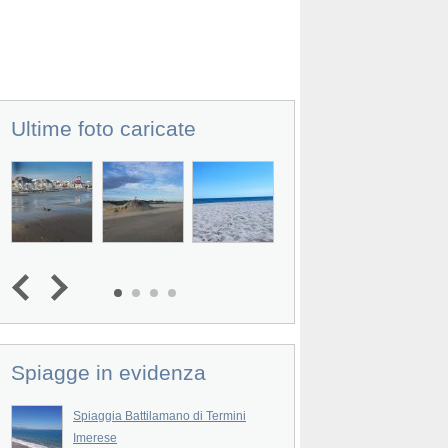
Ultime foto caricate
Spiagge in evidenza
Spiaggia Battilamano di Termini
Spiaggia di Altavilla
Imerese
a
La Spiaggia di Altavilla