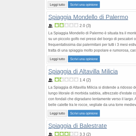
Leggi tutto
Scrivi una opinione
Spiaggia Mondello di Palermo
2.0
(
3
)
La Spiaggia Mondello di Palermo è situata tra il mont
su un piccolo golfo nei pressi del borgo di pescatori 
frequentatissima dai palermitani per tutti i 3 mesi estivi
tratta di una spiaggia molto popolare e rumorosa, carat
Leggi tutto
Scrivi una opinione
Spiaggia di Altavilla Milicia
1.4
(
2
)
La Spiaggia di Altavilla Milicia si distende a ridosso
lungo litorale di morbida sabbia, attrezzato d'estate co
con fondali che digradano lentamente verso il largo. A
belle calette tra le rocce, vegliate da una torre medie
Leggi tutto
Scrivi una opinione
Spiaggia di Balestrate
3.3
(
2
)