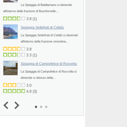
Prev
La Spiaggia di Battilamano si distende
ridosso della cittadina.
all'interno della frazione di Buonfornello,...
1.4
(
2
)
3.8
(
1
)
Spiagge di Capo Za
Spiaggia Settefrati di Cefalù
il
Il tratto costiero di C
La Spiaggia Settefrati di Cefalù si distende
promontorio che si pro
all'interno della frazione omonima...
4.5
4.2
(
4
)
3.8
3.3
(
1
)
Spiaggia Vergine M
Spiaggia di Campofelice di Roccella
La Spiaggia Vergine M
La Spiaggia di Campofelice di Roccella si
piccolo triangolo di...
distende a ridosso della...
2.8
3.0
4.8
(
3
)