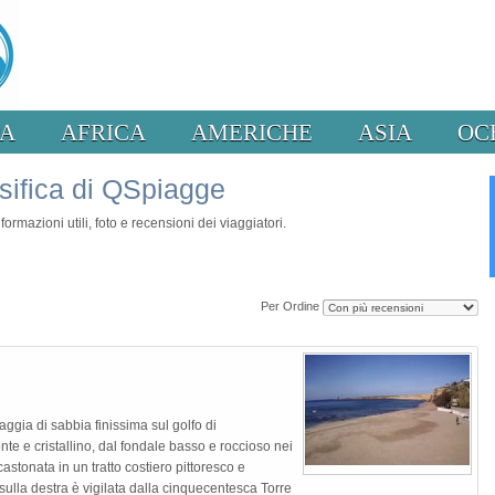
PA
AFRICA
AMERICHE
ASIA
OC
sifica di QSpiagge
ormazioni utili, foto e recensioni dei viaggiatori.
Per Ordine
ggia di sabbia finissima sul golfo di
e e cristallino, dal fondale basso e roccioso nei
astonata in un tratto costiero pittoresco e
sulla destra è vigilata dalla cinquecentesca Torre