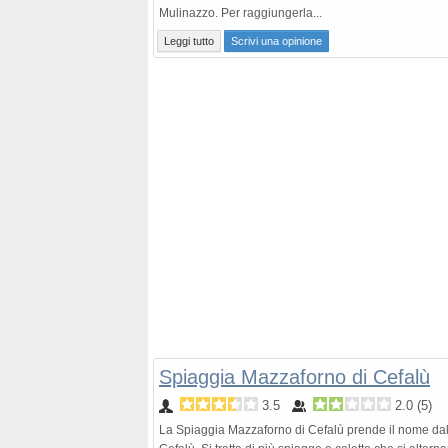
Mulinazzo. Per raggiungerla...
Leggi tutto
Scrivi una opinione
Spiaggia Mazzaforno di Cefalù
3.5
2.0
(
5
)
La Spiaggia Mazzaforno di Cefalù prende il nome dall