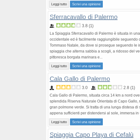
Leggi tutto
Scrivi una opinione
Sferracavallo di Palermo
3.8
(
1
)
La Spiaggia Sferracavallo di Palermo è situata in una d
occidentale ed è facilmente raggiungibile seguendo d
Tommaso Natale, da dove si prosegue seguendo le indi
spiaggia che alterna sabbia a scogli, a ridosso del v
pittoresca borgata marinara e...
Leggi tutto
Scrivi una opinione
Cala Gallo di Palermo
3.0
2.8
(
1
)
Cala Gallo di Palermo, situata circa 14 km a nord ovest 
splendida Riserva Naturale Orientata di Capo Gallo, 
gran polmone verde. Si tratta di una lunga distesa di sc
appena sufficienti per distendersi al sole, immersa i
Leggi tutto
Scrivi una opinione
Spiaggia Capo Playa di Cefalù