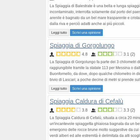
La Spiaggia di Balestrate è una bella e lunga spiagg
incontaminato, interrotta solamente dal porto del pae
arenile è bagnato da un bel mare trasparente e cristall
dalla riva e perciò adatti anche ai più piccoli.
Leggi tutto
Scrivi una opinione
Spiaggia di Gorgolungo
4.8
3.1
(
2
)
La Spiaggia di Gorgolungo fa parte dei 3 chilometri di
raggiungibile tramite la statale 113 per Messina o da
Buonfornello, da dove, dopo qualche chilometro in dir
bivio di Lascari; a poche decine di metri si prende su
Leggi tutto
Scrivi una opinione
Spiaggia Caldura di Cefalù
3.8
3.3
(
2
)
La Spiaggia Caldura di Cefalù, situata a circa 20 minut
un'incantevole spiaggetta ghiaiosa bagnata da un bel
emergono delle rocce brune molto suggestive da cui è 
verdi alberi ed alle estremità è delimitata da alti scogli