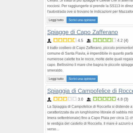
Cefalù. Si tratta di più spiagge e calette che si altern
rocciosi. Per raggiungerle si prende la SS113 in direz
l'autostrada ove si trovano le indicazioni per Mazzafo
Leggi tutto
Scrivi una opinione
Spiagge di Capo Zafferano
4.5
4.2
(
4
)
Il tratto costiero di Capo Zafferano, piccolo promontor
comune di Santa Flavia, è imperdibile in quanto part
numerose calette tra le rocce, molte delle quali regala
capo. Bellissimo il mare che bagna le piccole spiagge,
smeraldo.
Leggi tutto
Scrivi una opinione
Spiaggia di Campofelice di Rocce
3.0
4.8
(
3
)
La Spiaggia di Campofelice di Roccella si distende a
caratterizzata da un lunghissimo litorale di sabbia mis
Imera settentrionale) fino a Capo Plaia per circa 11 c
le vestigia del castello di Roccella. Il mare è azzurr
verso...