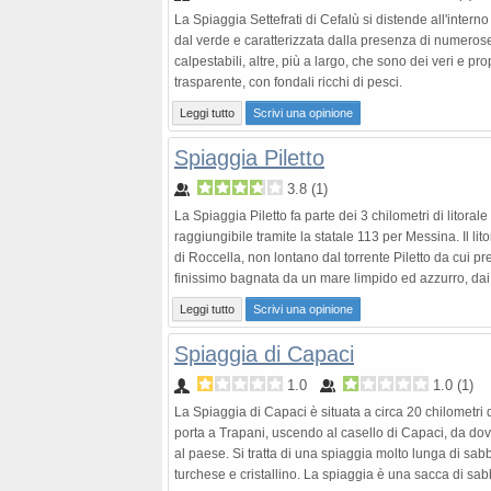
La Spiaggia Settefrati di Cefalù si distende all'inter
dal verde e caratterizzata dalla presenza di numerose
calpestabili, altre, più a largo, che sono dei veri e prop
trasparente, con fondali ricchi di pesci.
Leggi tutto
Scrivi una opinione
Spiaggia Piletto
3.8
(
1
)
La Spiaggia Piletto fa parte dei 3 chilometri di litora
raggiungibile tramite la statale 113 per Messina. Il li
di Roccella, non lontano dal torrente Piletto da cui pr
finissimo bagnata da un mare limpido ed azzurro, dai
Leggi tutto
Scrivi una opinione
Spiaggia di Capaci
1.0
1.0
(
1
)
La Spiaggia di Capaci è situata a circa 20 chilometri
porta a Trapani, uscendo al casello di Capaci, da dove
al paese. Si tratta di una spiaggia molto lunga di sa
turchese e cristallino. La spiaggia è una sacca di sabb