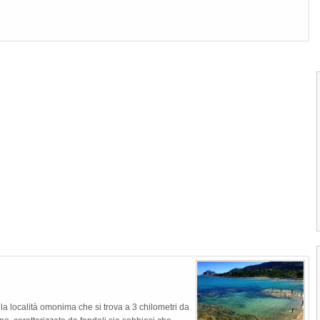
1
2
3
4
Punta Spalmatore di Ustica
a località omonima che si trova a 3 chilometri da
La suggestiva Punta Spalmatore si trov