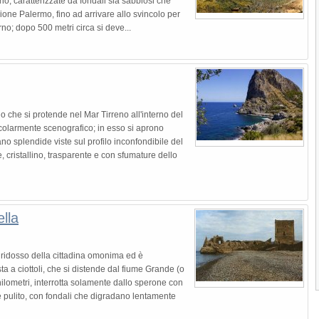
ano, caratterizzate da fondali sia sabbiosi che
lungo il versante più occidentale...
ione Palermo, fino ad arrivare allo svincolo per
rno; dopo 500 metri circa si deve...
3.8
Spiaggia di Isola delle Femmine
La Spiaggia di Isola delle Femmine deve 
proprio nome, così...
3.5
io che si protende nel Mar Tirreno all'interno del
icolarmente scenografico; in esso si aprono
Spiaggia La Praiola di Terrasini
no splendide viste sul profilo inconfondibile del
Next
La Spiaggia La Praiola di Terrasini è una
 cristallino, trasparente e con sfumature dello
deliziosa e pittoresca...
4.0
lla
 ridosso della cittadina omonima ed è
ta a ciottoli, che si distende dal fiume Grande (o
1
2
3
hilometri, interrotta solamente dallo sperone con
o e pulito, con fondali che digradano lentamente