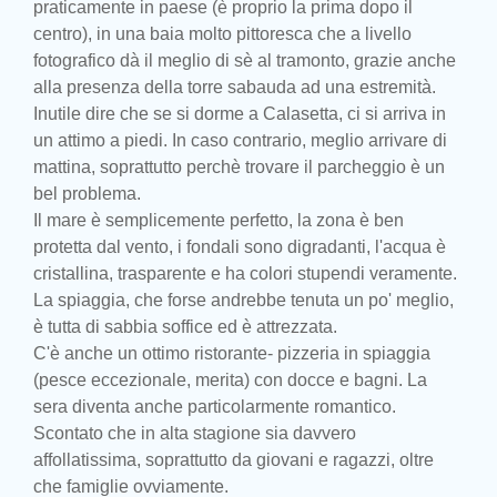
praticamente in paese (è proprio la prima dopo il
centro), in una baia molto pittoresca che a livello
fotografico dà il meglio di sè al tramonto, grazie anche
alla presenza della torre sabauda ad una estremità.
Inutile dire che se si dorme a Calasetta, ci si arriva in
un attimo a piedi. In caso contrario, meglio arrivare di
mattina, soprattutto perchè trovare il parcheggio è un
bel problema.
Il mare è semplicemente perfetto, la zona è ben
protetta dal vento, i fondali sono digradanti, l'acqua è
cristallina, trasparente e ha colori stupendi veramente.
La spiaggia, che forse andrebbe tenuta un po' meglio,
è tutta di sabbia soffice ed è attrezzata.
C'è anche un ottimo ristorante- pizzeria in spiaggia
(pesce eccezionale, merita) con docce e bagni. La
sera diventa anche particolarmente romantico.
Scontato che in alta stagione sia davvero
affollatissima, soprattutto da giovani e ragazzi, oltre
che famiglie ovviamente.