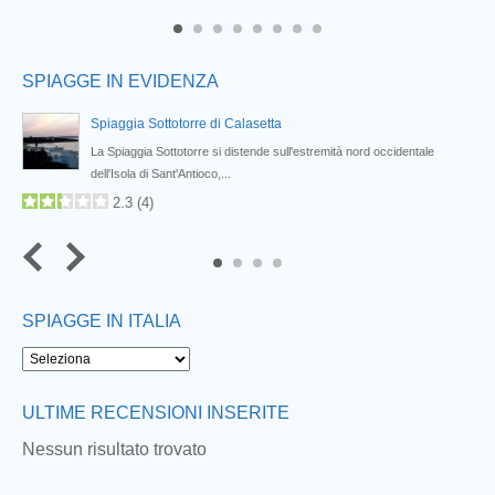
6
7
8
SPIAGGE IN EVIDENZA
Spiaggia Sottotorre di Calasetta
La Spiaggia Sottotorre si distende sull'estremità nord occidentale
dell'Isola di Sant'Antioco,...
2.3
(
4
)
4
SPIAGGE IN ITALIA
Next
ULTIME RECENSIONI INSERITE
Nessun risultato trovato