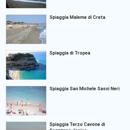
Spiaggia Maleme di Creta
Spiaggia di Tropea
Spiaggia San Michele Sassi Neri
Spiaggia Terzo Cavone di