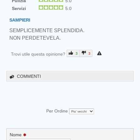
Pulizia
5.0
Servizi
5.0
SAMPIERI
SEMPLICEMENTE SPLENDIDA.
NON PERDETEVELA.
Trovi utile questa opinione?
3
3
COMMENTI
Per Ordine
Nome