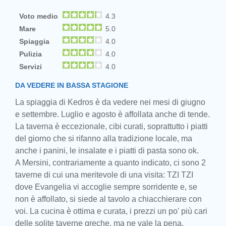
Voto medio
4.3
Mare
5.0
Spiaggia
4.0
Pulizia
4.0
Servizi
4.0
DA VEDERE IN BASSA STAGIONE
La spiaggia di Kedros è da vedere nei mesi di giugno
e settembre. Luglio e agosto è affollata anche di tende.
La taverna è eccezionale, cibi curati, soprattutto i piatti
del giorno che si rifanno alla tradizione locale, ma
anche i panini, le insalate e i piatti di pasta sono ok.
A Mersini, contrariamente a quanto indicato, ci sono 2
taverne di cui una meritevole di una visita: TZI TZI
dove Evangelia vi accoglie sempre sorridente e, se
non è affollato, si siede al tavolo a chiacchierare con
voi. La cucina è ottima e curata, i prezzi un po' più cari
delle solite taverne greche, ma ne vale la pena.