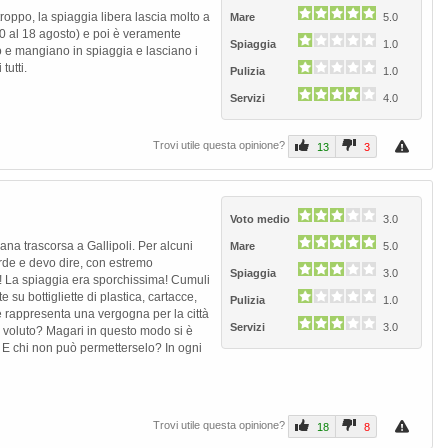
roppo, la spiaggia libera lascia molto a
Mare
5.0
 10 al 18 agosto) e poi è veramente
Spiaggia
1.0
no e mangiano in spiaggia e lasciano i
tutti.
Pulizia
1.0
Servizi
4.0
Trovi utile questa opinione?
13
3
Voto medio
3.0
na trascorsa a Gallipoli. Per alcuni
Mare
5.0
erde e devo dire, con estremo
Spiaggia
3.0
 La spiaggia era sporchissima! Cumuli
su bottigliette di plastica, cartacce,
Pulizia
1.0
e rappresenta una vergogna per la città
Servizi
3.0
ò è voluto? Magari in questo modo si è
i? E chi non può permetterselo? In ogni
Trovi utile questa opinione?
18
8