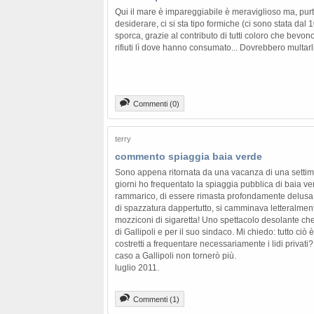
Qui il mare è impareggiabile è meraviglioso ma, purt
desiderare, ci si sta tipo formiche (ci sono stata dal
sporca, grazie al contributo di tutti coloro che bevo
rifiuti lì dove hanno consumato... Dovrebbero multarli 
Commenti (0)
terry
commento spiaggia baia verde
Sono appena ritornata da una vacanza di una settima
giorni ho frequentato la spiaggia pubblica di baia v
rammarico, di essere rimasta profondamente delusa!
di spazzatura dappertutto, si camminava letteralmente 
mozziconi di sigaretta! Uno spettacolo desolante ch
di Gallipoli e per il suo sindaco. Mi chiedo: tutto ci
costretti a frequentare necessariamente i lidi privat
caso a Gallipoli non tornerò più.
luglio 2011.
Commenti (1)