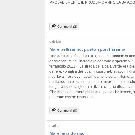
PROBABILMENTE IL PROSSIMO ANNO LA SPIAGGIA
Commenti (2)
gabriele
Mare bellissimo, posto sporchissimo
Uno dei mari più belli d'italia, con un tramonto di 
essere tenuto nell'incredibile degrado e sporcizia in c
ferragosto 2012).. La strada della baia verde era pien
genere, volantini dei locali, i cassonetti stracolmi di s
riportava i resti degli accampamenti serali. Non era 
affollatissima e, sia per colpa dell'inciviltà di molti ch
lungo l'arco della giornata diventava una discarica..
Che dire, non tornerò più in quel posto che invece, pe
potrebbe essere bellissimo..
Commenti (0)
marica
Mare limpido ma...