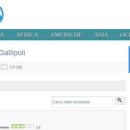
PA
AFRICA
AMERICHE
ASIA
OC
allipoli
2.8
(
36
)
 medio
2.8