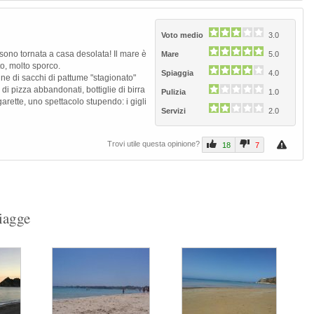
Voto medio
3.0
 sono tornata a casa desolata! Il mare è
Mare
5.0
to, molto sporco.
Spiaggia
4.0
gne di sacchi di pattume "stagionato"
 di pizza abbandonati, bottiglie di birra
Pulizia
1.0
igarette, uno spettacolo stupendo: i gigli
Servizi
2.0
Trovi utile questa opinione?
18
7
piagge