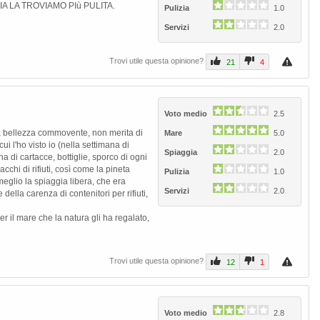
 LA TROVIAMO PIù PULITA.
Pulizia
1.0
Servizi
2.0
Trovi utile questa opinione?
21
4
Voto medio
2.5
una bellezza commovente, non merita di
Mare
5.0
ui l'ho visto io (nella settimana di
Spiaggia
2.0
a di cartacce, bottiglie, sporco di ogni
acchi di rifiuti, così come la pineta
Pulizia
1.0
Next
meglio la spiaggia libera, che era
Servizi
2.0
e della carenza di contenitori per rifiuti,
r il mare che la natura gli ha regalato,
Trovi utile questa opinione?
12
1
Voto medio
2.8