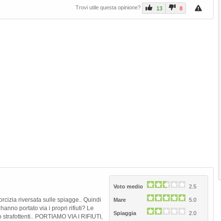
Trovi utile questa opinione?
chilometri nel cuore della...
13
8
2.9
(
2
)
Spiaggia Marina di Andora
La spiaggia della Marina di Andora
rappresenta uno dei più vasti...
4.0
(
1
)
Spiaggia di Alassio
Next
La spiaggia di Alassio è caratterizzata d
una bellissima distesa di...
3.0
(
1
)
1
2
3
Voto medio
2.5
rcizia riversata sulle spiagge.. Quindi
Mare
5.0
 hanno portato via i propri rifiuti? Le
Spiaggia
2.0
co strafottenti.. PORTIAMO VIA I RIFIUTI,