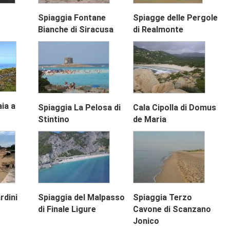
Spiaggia Fontane
Spiagge delle Pergole
Bianche di Siracusa
di Realmonte
aia a
Spiaggia La Pelosa di
Cala Cipolla di Domus
Stintino
de Maria
rdini
Spiaggia del Malpasso
Spiaggia Terzo
di Finale Ligure
Cavone di Scanzano
Jonico