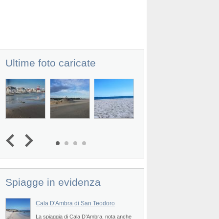
Ultime foto caricate
Spiagge in evidenza
Cala D'Ambra di San Teodoro
Spiaggia di San Fr
Prev
La spiaggia di Cala D’Ambra, nota anche
La spiaggia di San Fr