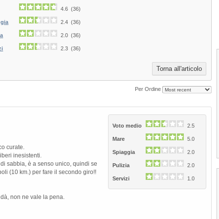
4.6 (36)
ggia
2.4 (36)
ia
2.0 (36)
zi
2.3 (36)
Torna all'articolo
Per Ordine
Voto medio
2.5
Mare
5.0
co curate.
1
2
3
4
Spiaggia
2.0
beri inesistenti.
 di sabbia, è a senso unico, quindi se
Pulizia
2.0
poli (10 km.) per fare il secondo giro!!
Servizi
1.0
e dà, non ne vale la pena.
Spiaggia di Lavagna
La spiaggia di Lavagna si distende per