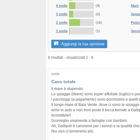
4 stelle
(9)
Mare
3 stelle
(6)
Spia
2 stelle
(16)
Puliz
1 stella
(1)
Servi
Aggiungi la tua opinione
6 risultati - visualizzati 1 - 6
sonia
Caos totale
Il mare è stupendo.
Le spiagge (libere) sono super affollate (luglio) e po
I parcheggi (a pagamento) sono pochissimi e quelli li
Il lungo mare di Baia Verde, dove ci sono le spiagge
arrivi in auto e non trovi posto ti tocca tornate a Galli
Incredibile!!
Sconsiglio vivamente a famiglie con bambini.
Ah, Gallipoli è carissima per i servizi e la qualità ch
Noi non ci torneremo più.