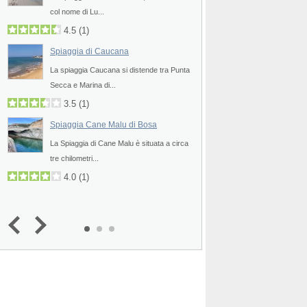
col nome di Lu...
uno degli angoli più pit
4.5
(
1
)
4.8
2.0
(
1
)
Spiaggia di Caucana
Spiaggia di Albisso
La spiaggia Caucana si distende tra Punta
La spiaggia di Albisso
Secca e Marina di...
pittoresca spiaggia di c
3.5
(
1
)
4.0
Spiaggia Cane Malu di Bosa
Spiaggia di Varazz
a
La Spiaggia di Cane Malu è situata a circa
La spiaggia di Varazze
tre chilometri...
qualche chilometro a r
4.0
(
1
)
4.3