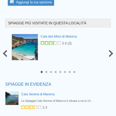
Aggiungi la tua opinione
SPIAGGE PIÙ VISITATE IN QUESTA LOCALITÀ
Prev
Cala des Moro di Maiorca
3.4
(
3
)
6
7
8
SPIAGGE IN EVIDENZA
Cala Serena di Maiorca
La Spiaggia Cala Serena di Maiorca è situata a circa 14...
3.3