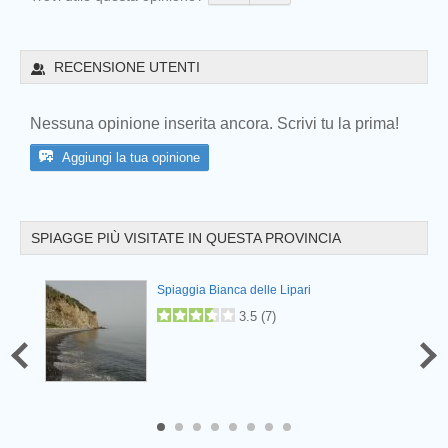
RECENSIONE UTENTI
Nessuna opinione inserita ancora. Scrivi tu la prima!
Aggiungi la tua opinione
SPIAGGE PIÙ VISITATE IN QUESTA PROVINCIA
Prev
Spiaggia Bianca delle Lipari
3.5
(
7
)
6
7
8