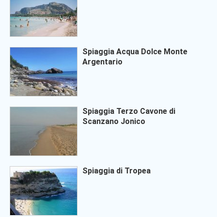
Spiaggia Acqua Dolce Monte
Argentario
Spiaggia Terzo Cavone di
Scanzano Jonico
Spiaggia di Tropea