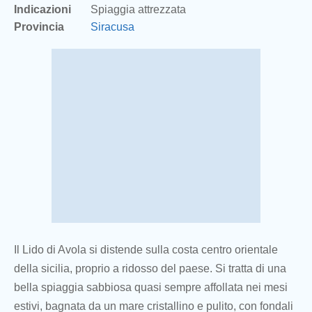
Indicazioni
Spiaggia attrezzata
Provincia
Siracusa
Il Lido di Avola si distende sulla costa centro orientale
della sicilia, proprio a ridosso del paese. Si tratta di una
bella spiaggia sabbiosa quasi sempre affollata nei mesi
estivi, bagnata da un mare cristallino e pulito, con fondali