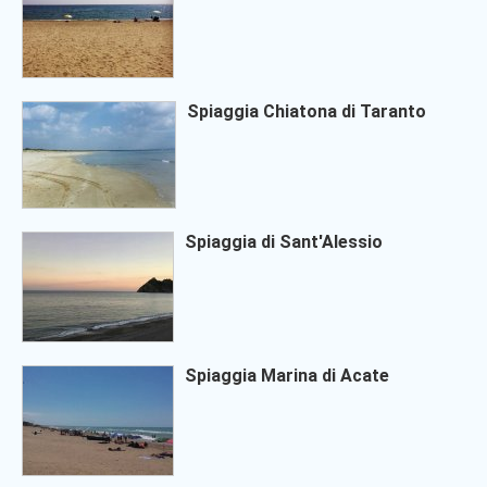
Spiaggia Chiatona di Taranto
Spiaggia di Sant'Alessio
Spiaggia Marina di Acate