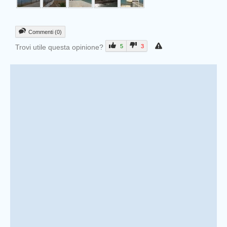
Commenti (0)
Trovi utile questa opinione?
5
3
Prev