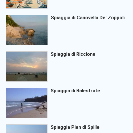
Spiaggia di Canovella De' Zoppoli
Spiaggia di Riccione
Spiaggia di Balestrate
Spiaggia Pian di Spille