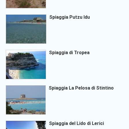
Spiaggia Putzu Idu
Spiaggia di Tropea
Spiaggia La Pelosa di Stintino
Spiaggia del Lido di Lerici