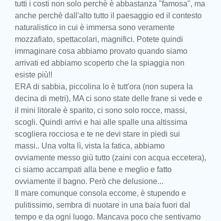
tutti i costi non solo perchè è abbastanza "famosa", ma
anche perchè dall'alto tutto il paesaggio ed il contesto
naturalistico in cui è immersa sono veramente
mozzafiato, spettacolari, magnifici. Potete quindi
immaginare cosa abbiamo provato quando siamo
arrivati ed abbiamo scoperto che la spiaggia non
esiste più!!
ERA di sabbia, piccolina lo è tutt'ora (non supera la
decina di metri), MA ci sono state delle frane si vede e
il mini litorale è sparito, ci sono solo rocce, massi,
scogli. Quindi arrivi e hai alle spalle una altissima
scogliera rocciosa e te ne devi stare in piedi sui
massi.. Una volta lì, vista la fatica, abbiamo
ovviamente messo giù tutto (zaini con acqua eccetera),
ci siamo accampati alla bene e meglio e fatto
ovviamente il bagno. Però che delusione...
Il mare comunque consola eccome, è stupendo e
pulitissimo, sembra di nuotare in una baia fuori dal
tempo e da ogni luogo. Mancava poco che sentivamo