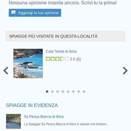
Nessuna opinione inserita ancora. Scrivi tu la prima!
Aggiungi la tua opinione
SPIAGGE PIÙ VISITATE IN QUESTA LOCALITÀ
Prev
Cala Tarida di Ibiza
3.6
(
6
)
6
7
8
SPIAGGE IN EVIDENZA
Sa Penya Blanca di Ibiza
o...
La Spiaggia Sa Penya Blanca di Ibiza è situata non lontano...