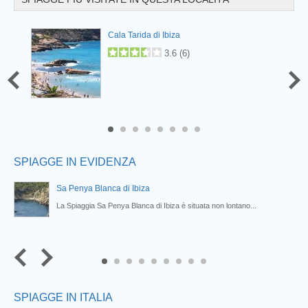
Prev
Cala Tarida di Ibiza
3.6
(
6
)
6
7
8
SPIAGGE IN EVIDENZA
Sa Penya Blanca di Ibiza
o...
La Spiaggia Sa Penya Blanca di Ibiza è situata non lontano...
7
8
9
SPIAGGE IN ITALIA