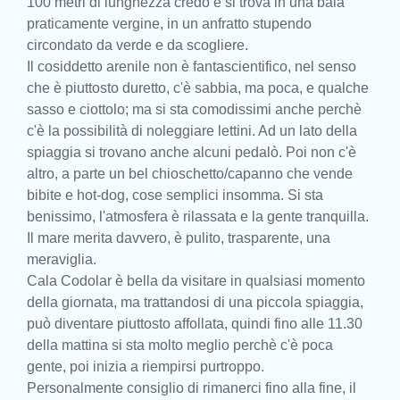
100 metri di lunghezza credo e si trova in una baia
praticamente vergine, in un anfratto stupendo
circondato da verde e da scogliere.
Il cosiddetto arenile non è fantascientifico, nel senso
che è piuttosto duretto, c'è sabbia, ma poca, e qualche
sasso e ciottolo; ma si sta comodissimi anche perchè
c'è la possibilità di noleggiare lettini. Ad un lato della
spiaggia si trovano anche alcuni pedalò. Poi non c'è
altro, a parte un bel chioschetto/capanno che vende
bibite e hot-dog, cose semplici insomma. Si sta
benissimo, l'atmosfera è rilassata e la gente tranquilla.
Il mare merita davvero, è pulito, trasparente, una
meraviglia.
Cala Codolar è bella da visitare in qualsiasi momento
della giornata, ma trattandosi di una piccola spiaggia,
può diventare piuttosto affollata, quindi fino alle 11.30
della mattina si sta molto meglio perchè c'è poca
gente, poi inizia a riempirsi purtroppo.
Personalmente consiglio di rimanerci fino alla fine, il