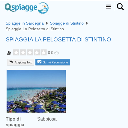
Spiagge in Sardegna
Spiagge di Stintino
Spiaggia La Pelosetta di Stintino
SPIAGGIA LA PELOSETTA DI STINTINO
0.0
(
0
)
Aggiungi foto
Scrivi Recensione
Tipo di
Sabbiosa
spiaggia