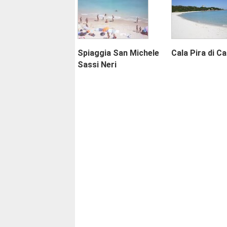
Spiaggia San Michele
Cala Pira di C
Sassi Neri