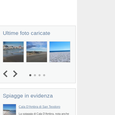
Ultime foto caricate
Spiagge in evidenza
Cala D'Ambra di San Teodoro
Spiaggia di San Fr
Prev
La spiaggia di Cala D’Ambra, nota anche
La spiaggia di San Fr