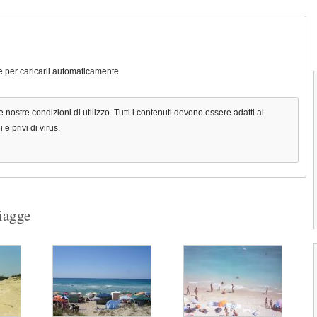
ile per caricarli automaticamente
e nostre condizioni di utilizzo. Tutti i contenuti devono essere adatti ai
e privi di virus.
piagge
1
2
3
4
Spiaggia di Lavagna
La spiaggia di Lavagna si distende per