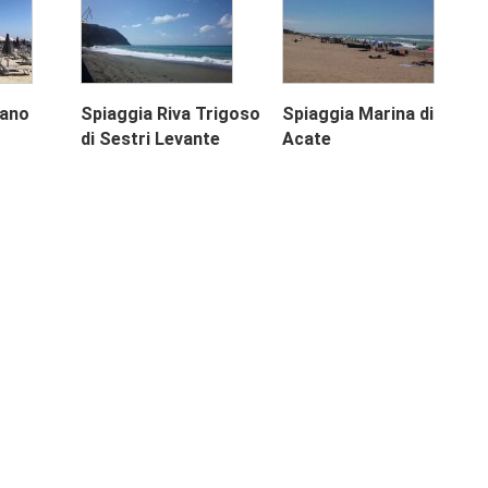
lano
Spiaggia Riva Trigoso
Spiaggia Marina di
di Sestri Levante
Acate
Next