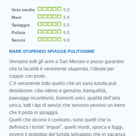
Voto medio
5.0
Mare
5.0
Spiaggia
5.0
Pulizia
5.0
Servizi
5.0
MARE STUPENDO SPIAGGE PULITISSIME
Veniamo tutti gli anni a San Menaio e posso garantire
che la località è veramente stupenda, l'ideale per
coppie con prole.
C'è veramente tutto quello che un sano turista può
desiderare: cibo ottimo e genuino, tranquillità,
paesaggi incantevoli, tramonti unici, qualità dell'aria
unica, tutti i tipi di servizi che servono persino un treno
che ti porta in spiaggia.
Quelli che dicono il contrario, sono quelli che io
definisco i turisti "impuri", quelli mordi, sporca e fuggi,
ovvero il prototipo del turista selvaggio che in vacanza