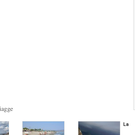
chilometri nel cuore della...
2.9
(
2
)
Spiaggia Marina di Andora
La spiaggia della Marina di Andora
rappresenta uno dei più vasti...
4.0
(
1
)
Spiaggia di Alassio
Next
La spiaggia di Alassio è caratterizzata d
una bellissima distesa di...
3.0
(
1
)
1
2
3
piagge
La