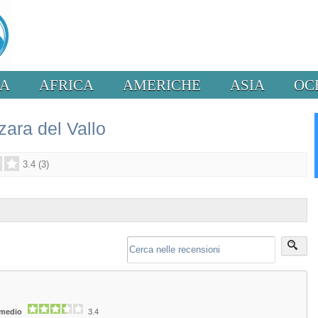
PA
AFRICA
AMERICHE
ASIA
OC
ara del Vallo
3.4
(
3
)
 medio
3.4