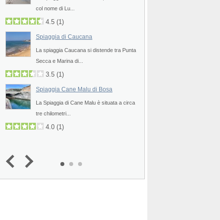
col nome di Lu...
uno degli angoli più pit
4.5
(
1
)
4.8
2.0
(
1
)
Spiaggia di Caucana
Spiaggia di Albisso
La spiaggia Caucana si distende tra Punta
La spiaggia di Albisso
Secca e Marina di...
pittoresca spiaggia di c
3.5
(
1
)
4.0
Spiaggia Cane Malu di Bosa
Spiaggia di Varazz
a
La Spiaggia di Cane Malu è situata a circa
La spiaggia di Varazze
tre chilometri...
qualche chilometro a r
4.0
(
1
)
4.3