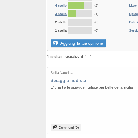
4 stelle
(2)
Mare
3 stelle
(1)
Spia
2 stelle
(0)
Puliz
1 stella
(0)
Servi
Aggiungi la tua opinione
1 risultati - visualizzati 1 - 1
Sicilia Naturista
Spiaggia nudista
E' una tra le spiagge nudiste più belle della sicilia
Commenti (0)