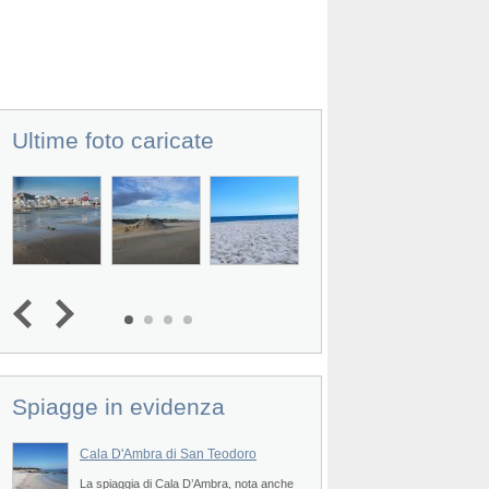
Ultime foto caricate
Spiagge in evidenza
Cala D'Ambra di San Teodoro
Spiaggia di San Fr
Prev
La spiaggia di Cala D’Ambra, nota anche
La spiaggia di San Fr