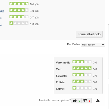
5.0 (3)
ggia
4.0 (3)
ia
3.7 (3)
zi
1.0 (3)
Torna all'articolo
Per Ordine
Voto medio
3.0
Mare
5.0
1
2
3
4
Spiaggia
3.0
Pulizia
3.0
Servizi
1.0
Trovi utile questa opinione?
9
1
Spiaggia di Lavagna
La spiaggia di Lavagna si distende per