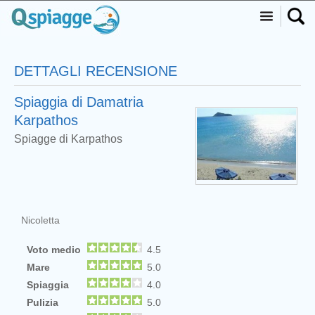
DETTAGLI RECENSIONE
Spiaggia di Damatria
Karpathos
Spiagge di Karpathos
Nicoletta
Voto medio
4.5
Mare
5.0
Spiaggia
4.0
Pulizia
5.0