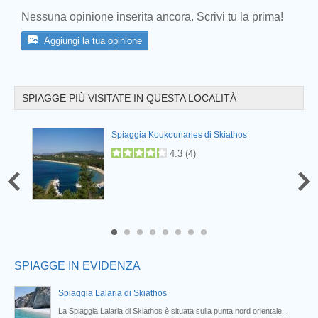
Nessuna opinione inserita ancora. Scrivi tu la prima!
Aggiungi la tua opinione
SPIAGGE PIÙ VISITATE IN QUESTA LOCALITÀ
Prev
Spiaggia Koukounaries di Skiathos
4.3
(
4
)
6
7
8
SPIAGGE IN EVIDENZA
Spiaggia Lalaria di Skiathos
La Spiaggia Lalaria di Skiathos è situata sulla punta nord orientale...