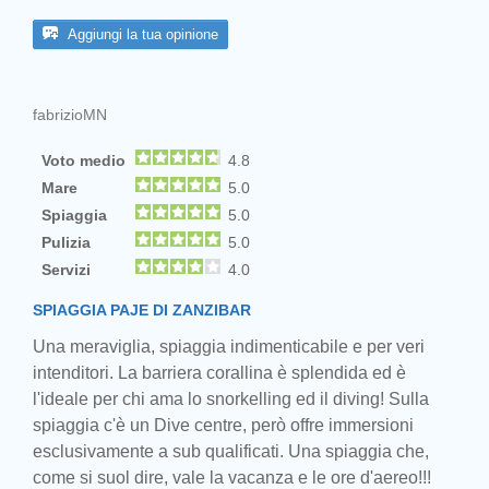
Aggiungi la tua opinione
fabrizioMN
Voto medio
4.8
Mare
5.0
Spiaggia
5.0
Pulizia
5.0
Servizi
4.0
SPIAGGIA PAJE DI ZANZIBAR
Una meraviglia, spiaggia indimenticabile e per veri
intenditori. La barriera corallina è splendida ed è
l'ideale per chi ama lo snorkelling ed il diving! Sulla
spiaggia c'è un Dive centre, però offre immersioni
esclusivamente a sub qualificati. Una spiaggia che,
come si suol dire, vale la vacanza e le ore d'aereo!!!