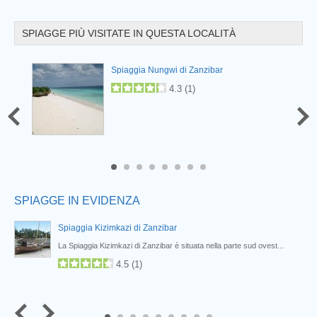
SPIAGGE PIÙ VISITATE IN QUESTA LOCALITÀ
Prev
Spiaggia Nungwi di Zanzibar
4.3
(
1
)
6
7
8
SPIAGGE IN EVIDENZA
Spiaggia Kizimkazi di Zanzibar
La Spiaggia Kizimkazi di Zanzibar è situata nella parte sud ovest...
4.5
(
1
)