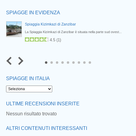
SPIAGGE IN EVIDENZA
Spiaggia Kizimkazi di Zanzibar
La Spiaggia Kizimkazi di Zanzibar è situata nella parte sud ovest...
4.5
(
1
)
7
8
9
SPIAGGE IN ITALIA
Next
ULTIME RECENSIONI INSERITE
Nessun risultato trovato
ALTRI CONTENUTI INTERESSANTI