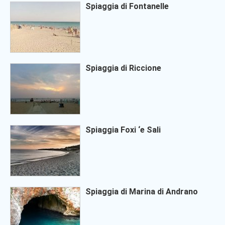
Spiaggia di Fontanelle
Spiaggia di Riccione
Spiaggia Foxi ‘e Sali
Spiaggia di Marina di Andrano