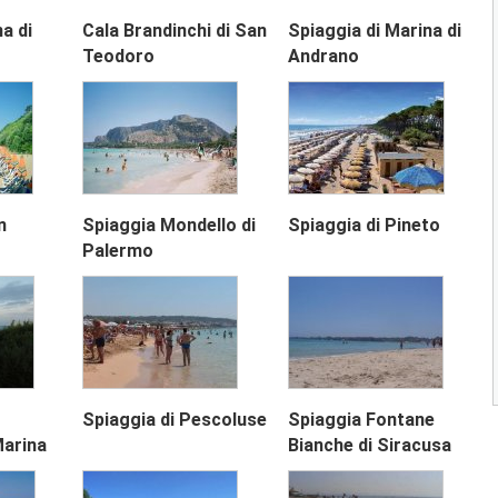
chilometri nel cuore della...
a di
Cala Brandinchi di San
Spiaggia di Marina di
2.9
(
2
)
Teodoro
Andrano
Spiaggia Marina di Andora
La spiaggia della Marina di Andora
rappresenta uno dei più vasti...
4.0
(
1
)
Spiaggia di Alassio
Next
n
Spiaggia Mondello di
Spiaggia di Pineto
La spiaggia di Alassio è caratterizzata d
Palermo
una bellissima distesa di...
3.0
(
1
)
1
2
3
Spiaggia di Pescoluse
Spiaggia Fontane
Marina
Bianche di Siracusa